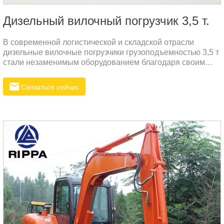
Дизельный вилочный погрузчик 3,5 т.
В современной логистической и складской отрасли
дизельные вилочные погрузчики грузоподъемностью 3,5 т
стали незаменимым оборудованием благодаря своим
превосходным характеристикам и надежности. Если
взять в качестве примера R535N, то этот вилочный
Связаться сейчас
погрузчик имеет рабочий вес 3500 кг, номинальную
мощность 37 кВт и максимальную высоту подъема 3
метра, что идеально соответствует потребностям
различных тяжелых операций.