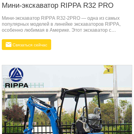
Мини-экскаватор RIPPA R32 PRO
Мини-экскаватор RIPPA R32-2PRO — одна из самых
популярных моделей в линейке экскаваторов RIPPA,
особенно любимая в Америке. Этот экскаватор с
нулевым выносом задней части, оснащенный кабиной,
является самым продаваемым звездным продуктом. Он
Связаться сейчас
поставляется с различным навесным оборудованием для
различных рабочих сценариев. R32-2PRO весом 3,3
тонны оснащен двигателем Kubota, обеспечивающим
отличную производительность при низком расходе
топлива, низком уровне шума и вибрации. Эта модель
является дилерским продуктом.