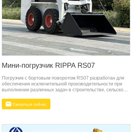
Мини-погрузчик RIPPA RS07
Погрузчик с бортовым поворотом RS07 разработан для
обеспечения исключительной производительности при
выполнении различных задач в строительстве, сельском
хозяйстве и других отраслях тяжелой промышленности.
Сочетая в себе высокую эффективность, долговечность и
Связаться сейчас
комфорт, RS07 выделяется на конкурентном рынке
погрузчиков с бортовым поворотом.Основные
характеристики погрузчика с бортовым поворотом RS071.
Превосходная производительность и высокая
эффективность– RS07 разработан для обеспечения как