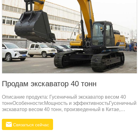
Продам экскаватор 40 тонн
Описание продукта: Гусеничный экскаватор весом 40
тоннОсобенности:Мощность и эффективностьГусеничный
экскаватор весом 40 тонн, произведенный в Китае,
оснащен передовой силовой установкой, обеспечивая
мощную экскавацию и высокую эффективность работы.
Связаться сейчас
По сравнению с экскаваторами других брендов, это
оборудование выполняет крупные земляные работы