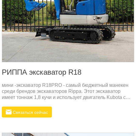
РИППА экскаватор R18
мини -экскаватор R18PRO - самый бюджетный манекен
среди брендов экскаваторов Rippa. Этот экскаватор
имеет тоннаж 1,8 кучи и использует двигатель Kubota с
признаками низкого потребления газа, низкого шума и
низкой вибрации. Этот двигатель - дизельный
Связаться сейчас
двигатель.Потрясающая общая производительность мини
-экскаватора R18Pro:Хвост имеет ультраумный поворот,
уменьшая элемент мимо наружной песни при повороте,
позволяя компьютеру безопасно и надежно