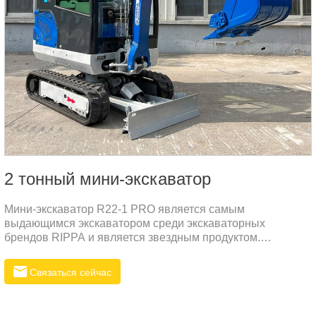
2 тонный мини-экскаватор
Мини-экскаватор R22-1 PRO является самым
выдающимся экскаватором среди экскаваторных
брендов RIPPA и является звездным продуктом.
Конфигурация машины и дизайн внешнего вида
превосходны и красивы. R22-1PRO имеет гладкий
Связаться сейчас
внешний вид и эффективную конструкцию
производительности. Улучшая эффективность работы, он
также имеет преимущества низкой топливной