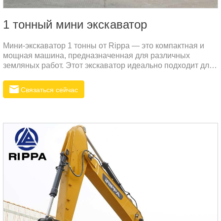
1 тонный мини экскаватор
Мини-экскаватор 1 тонны от Rippa — это компактная и
мощная машина, предназначенная для различных
земляных работ. Этот экскаватор идеально подходит для
малых и средних проектов, будь то ландшафтный дизайн,
строительство или сельское хозяйство. Высокая
Связаться сейчас
эффективность и надежность делают его превосходным
выбором для российского рынка.Ценовое
преимущество:Rippa стремится предлагать продукцию
высокого качества по конкурентоспособным ценам.