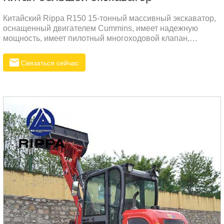
Китайский Rippa R150 15-тонный массивный экскаватор,
оснащенный двигателем Cummins, имеет надежную
мощность, имеет пилотный многоходовой клапан,
пилотное управление удобно в эксплуатации, использует
импортные масляные цилиндры, встроенные уплотнения
Связаться сейчас
NOK в масляных трубах и ЖК-дисплей высокой четкости.
R150-9L подходит для особенно узких участков.
Передвигаясь по дорогам, он широко используется в
районах с пересеченной местностью и гораздо меньшим
количеством земляных работ.