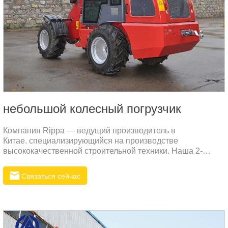
небольшой колесный погрузчик
Компания Rippa — ведущий производитель в
Китае. специализирующийся на производстве
высококачественной строительной техники. Наша 2-
тонная колесная погрузчик сочетает в себе мощные
характеристики, доступную цену и надежность, что делает
Связаться сейчас
его идеальным выбором для различных задач в
строительстве и сельском хозяйстве. Мы рады
предложить такую технику как вам, так и местным
дистрибьюторам для расширения вашего
бизнеса.Преимущества погрузчика RippaСильная