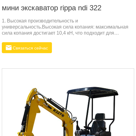
мини экскаватор rippa ndi 322
1. Высокая производительность и
универсальность.Высокая сила копания: максимальная
сила копания достигает 10,4 кН, что подходит для
различных земляных работ.Гибкая работа: оснащен
несколькими режимами работы (такими как отклонение
Связаться сейчас
стрелы и выдвижение гусеницы), подходит для работы в
узких пространствах.Эффективная мощность: двигатель
Kubota D902 обеспечивает максимальную мощность 11,8
кВт (16,1 л.с.), обеспечивая достаточную мощность и
надежность.2.