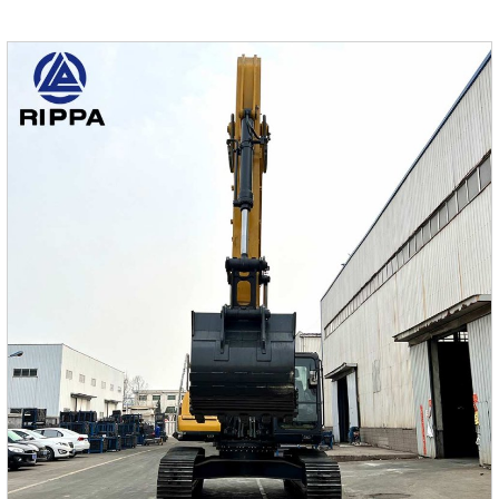
антикоррозию.Использование всемирно известных
редукторов бренда обеспечивает плавную работу и
высокую надежность.Тело 360 градусов вращается
свободно, а умное тело облегчает работу на открытом
воздухе.Стандартная конфигурацияKubotaEngine / Pilot
Multi-Clape Clape / Pilot управляющий ручка / двигатель
перемещения Paiyi / импо