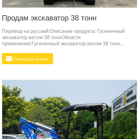
Продам экскаватор 38 тонн
Перевод на русский:Описание продукта: Гусеничный
экскаватор весом 38 тоннОбласти
применения:Гусеничный экскаватор весом 38 тонн
подходит для выполнения различных трудоемких и
нагруженных задач, включая:Горные работы:
Связаться сейчас
Эффективная обработка больших объемов руды и грунта,
идеален для горных карьеров и
каменоломен.Строительные проекты: Выполнение
крупных земельных работ и строительство
инфраструктуры, таких как небоскребы, мосты и
дороги.Гражданское строительство: Проведение
масштабных земляных работ и подземных раскопок,
удовлетворяющих потребности в перемещении больших
объемов грунта.Демонтажные