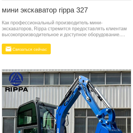
мини экскаватор rippa 327
Как профессиональный производитель мини-
экскаваторов, Rippa стремится предоставлять клиентам
высокопроизводительное и доступное оборудование.
Наш мини-экскаватор R327N не только опережает своих
конкурентов в технологиях, но и обеспечивает клиентам
Связаться сейчас
значительные ценовые преимущества благодаря модели
прямых поставок с завода. Эта модель имеет компактную
конструкцию и может адаптироваться к различным
сложным условиям работы.