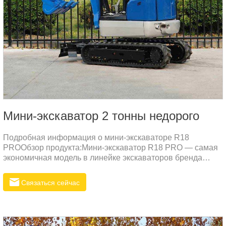
Мини-экскаватор 2 тонны недорого
Подробная информация о мини-экскаваторе R18
PROОбзор продукта:Мини-экскаватор R18 PRO — самая
экономичная модель в линейке экскаваторов бренда
RIPPA, специально разработанная для дилеров. Этот
универсальный 1,8-тонный экскаватор сочетает в себе
Связаться сейчас
инновационный дизайн с высокой производительностью,
что делает его идеальным выбором для широкого спектра
строительных и ландшафтных проектов.