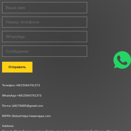
Отправить
Телефон:
+8615064791373
WhatsApp:
+8615064791373
Почта::
lz8276685@gmail.com
RIPPA Global:
https://www.rippa.com
Address: