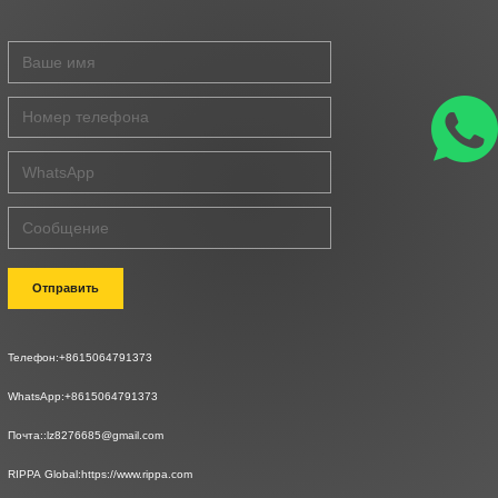
Отправить
Телефон:
+8615064791373
WhatsApp:
+8615064791373
Почта::
lz8276685@gmail.com
RIPPA Global:
https://www.rippa.com