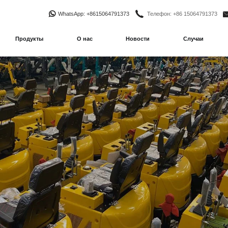
WhatsApp
: +8615064791373
Телефон
: +86 15064791373
Продукты
О нас
Новости
Случаи