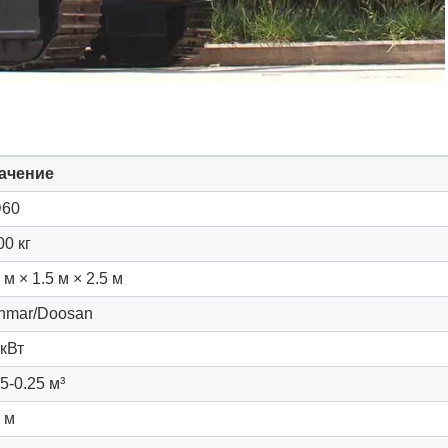
ачение
60
00 кг
 м × 1.5 м × 2.5 м
nmar/Doosan
 кВт
5-0.25 м³
5 м