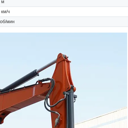
5 м
 км/ч
 об/мин