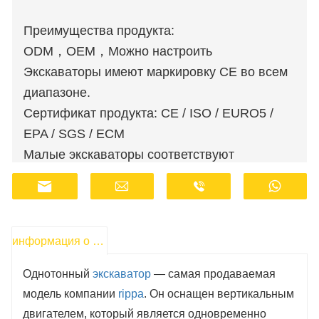
Преимущества продукта:
ODM，OEM，Можно настроить
Экскаваторы имеют маркировку CE во всем
диапазоне.
Сертификат продукта: CE / ISO / EURO5 /
EPA / SGS / ECM
Малые экскаваторы соответствуют
стандартам выбросов Euro 5 и EPA.
Оптовые заказы доступны по льготным
ценам.
Производители имеют запасы и
информация о продукте
осуществляют быструю доставку.
Однотонный
экскаватор
— самая продаваемая
Сотрудники службы поддержки клиентов
модель компании
rippa
. Он оснащен вертикальным
работают онлайн 24 часа в сутки.
двигателем, который является одновременно