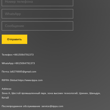
Отправить
Телефон:
+8615064791373
WhatsApp:
+8615064791373
Почта::
lz8276685@gmail.com
RIPPA Global:
https://www.rippa.com
Address:
Зона A, Шестой промышленный парк, зона высоких технологий, Цзинин, Шаньдун,
Китай
Послепродажное обслуживание :
service@rippa.com