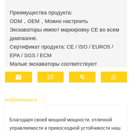
Преимущества продукта:
ODM，OEM，Можно настроить
Экскаваторы имеют маркировку CE во всем
диапазоне.
Сертификат продукта: CE / ISO / EURO5 /
EPA / SGS / ECM
Малые экскаваторы соответствуют
стандартам выбросов Euro 5 и EPA.
Оптовые заказы доступны по льготным
ценам.
Производители имеют запасы и
информация о продукте
осуществляют быструю доставку.
Сотрудники службы поддержки клиентов
Благодаря своей мощной мощности, отличной
работают онлайн 24 часа в сутки.
управляемости и превосходной устойчивости наш