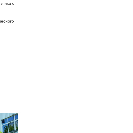
зчика с
весного