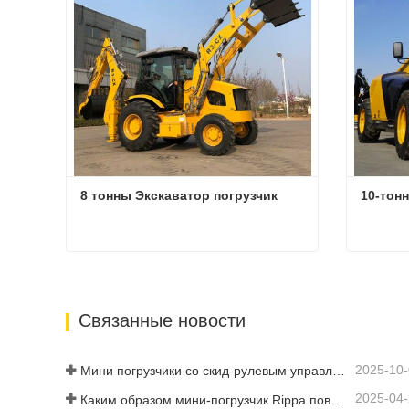
8 тонны Экскаватор погрузчик
10-тон
8 тонны Экскаватор погрузчик
10-тон
Связаться сейчас
Связ
Связанные новости
2025-10
Мини погрузчики со скид-рулевым управлением в продаже: руководство для покупателей
2025-04
Каким образом мини-погрузчик Rippa повышает эффективность работы фермы?