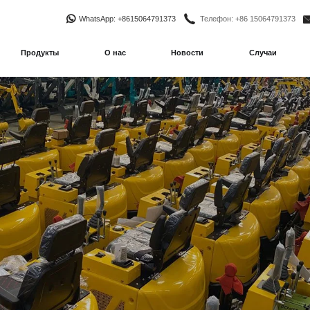
WhatsApp
: +8615064791373
Телефон
: +86 15064791373
Продукты
О нас
Новости
Случаи