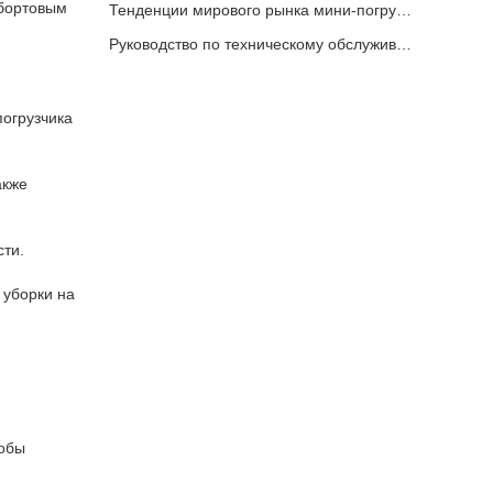
 бортовым
Тенденции мирового рынка мини-погрузчиков и экспортные преимущества Rippa
Руководство по техническому обслуживанию погрузчика с бортовым поворотом Rippa: основные шаги для продления срока службы оборудования
огрузчика
акже
ти.
 уборки на
тобы
.