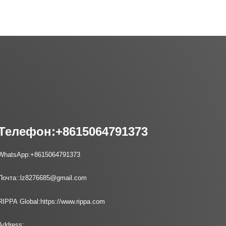
Телефон:
+8615064791373
WhatsApp:
+8615064791373
Почта::
lz8276685@gmail.com
RIPPA Global:
https://www.rippa.com
Address: