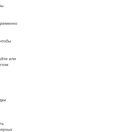
бы
евременно
 чтобы
уйте или
отом.
дки
ть
лярных