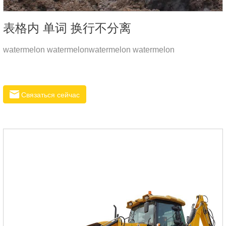
表格内 单词 换行不分离
watermelon watermelonwatermelon watermelon
Связаться сейчас