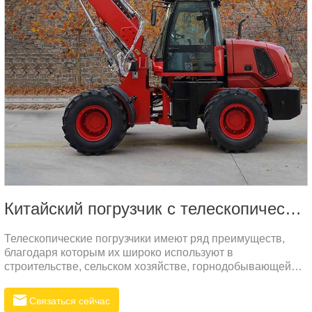
Китайский погрузчик с телескопической стрелой
Телескопические погрузчики имеют ряд преимуществ,
благодаря которым их широко используют в
строительстве, сельском хозяйстве, горнодобывающей
промышленности и других сферах. Вот некоторые из
основных преимуществ:Многофункциональность: Многие
Связаться сейчас
телескопические погрузчики могут быть оснащены