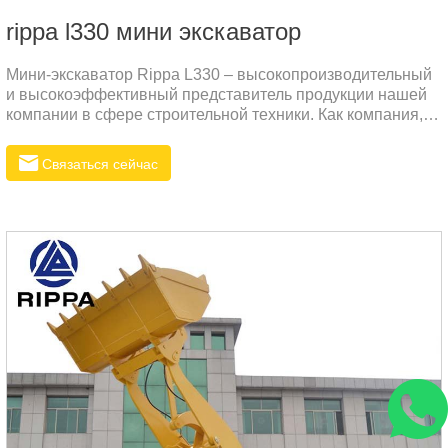
rippa l330 мини экскаватор
Мини-экскаватор Rippa L330 – высокопроизводительный
и высокоэффективный представитель продукции нашей
компании в сфере строительной техники. Как компания,
специализирующаяся на производстве экскаваторов,
Rippa стремится предоставлять клиентам по всему миру
Связаться сейчас
надежное и долговечное оборудование, которое поможет
им успешно выполнять задачи в различных сложных
условиях. Конструкция мини-экскаватора L330 полностью
учитывает актуальные потребности клиентов.