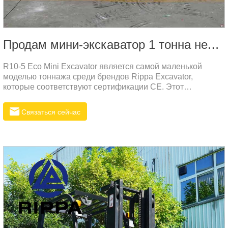
Продам мини-экскаватор 1 тонна недорого
R10-5 Eco Mini Excavator является самой маленькой
моделью тоннажа среди брендов Rippa Excavator,
которые соответствуют сертификации CE. Этот
экскаватор имеет тоннаж в 1 тонн и использует двигатель
бренда Ligong с характеристиками низкого расхода
Связаться сейчас
топлива, низкого шума и низкой вибрации. Этот двигатель
- дизельный двигатель. R10-5 Eco Mini Excavator
принимает весь спектр стандартов CE и, следовательно,
не ограничивается странами ЕС. Выдающимися
функциями R10-5 Eco Mini Excavator являются сиденье и
ремень безопасности передовым, чтобы обеспечить
безопасность.