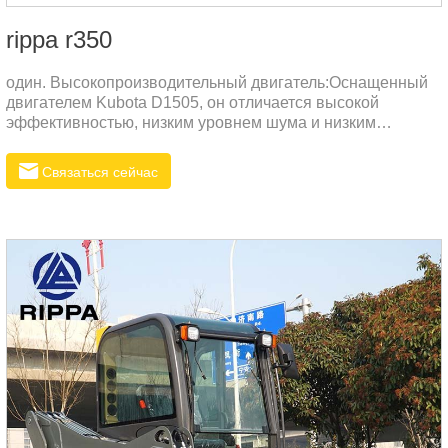
rippa r350
один. Высокопроизводительный двигатель:Оснащенный
двигателем Kubota D1505, он отличается высокой
эффективностью, низким уровнем шума и низким
уровнем выбросов, а также соответствует экологическим
стандартам EPA4 и Евро-5.Максимальная мощность
Связаться сейчас
составляет 25 л.с. (18,5 кВт), что обеспечивает высокую
выходную мощность при одновременном
энергосбережении и защите окружающей среды.два.