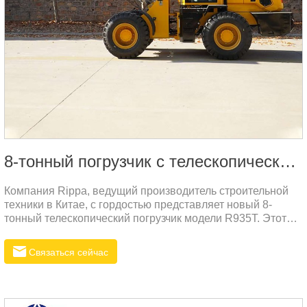
8-тонный погрузчик с телескопической стрелой
Компания Rippa, ведущий производитель строительной
техники в Китае, с гордостью представляет новый 8-
тонный телескопический погрузчик модели R935T. Этот
мощный и надёжный погрузчик предназначен для
выполнения широкого спектра задач, от строительных до
Связаться сейчас
сельскохозяйственных. Сочетая высокую
производительность и доступную цену, модель R935T
идеально подходит для работы в различных условиях и
станет надёжным помощником для вашего бизнеса.