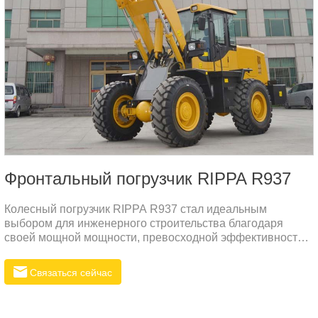
Фронтальный погрузчик RIPPA R937
Колесный погрузчик RIPPA R937 стал идеальным
выбором для инженерного строительства благодаря
своей мощной мощности, превосходной эффективности
работы, гибкой маневренности и превосходной
долговечности. Оснащенное экологически чистым и
Связаться сейчас
малошумным двигателем, соответствующим нормам
выбросов Евро V, оборудование специально разработано
для суровых условий эксплуатации и адаптируется к