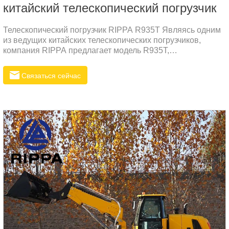
китайский телескопический погрузчик
Телескопический погрузчик RIPPA R935T Являясь одним
из ведущих китайских телескопических погрузчиков,
компания RIPPA предлагает модель R935T,
обеспечивающую повышенную надежность и
универсальную производительность. Машина специально
Связаться сейчас
разработана для удовлетворения потребностей
российского рынка и обеспечивает надежную работу в
разнообразных и сложных условиях.Основные
характеристики телескопического погрузчика RIPPA
R935T1. Сильная работоспособностьЭксплуатационная
масса: 7800 кгОбъём ковша: 1,2 куб.м.Ширина ковша:
регулируется от 1700 мм до 2200 мм.2.