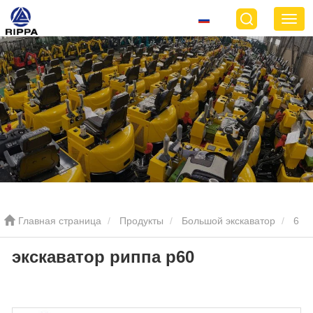
Главная страница
Продукты
Большой экскаватор
6
экскаватор риппа р60
тонный большой экскаватор
экскаватор риппа р60