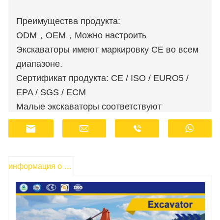
Преимущества продукта:
ODM，OEM，Можно настроить
Экскаваторы имеют маркировку CE во всем
диапазоне.
Сертификат продукта: CE / ISO / EURO5 /
EPA / SGS / ECM
Малые экскаваторы соответствуют
стандартам выбросов Euro 5 и EPA.
Оптовые заказы доступны по льготным
ценам.
Производители имеют запасы и
информация о продукте
осуществляют быструю доставку.
Сотрудники службы поддержки клиентов
работают онлайн 24 часа в сутки.