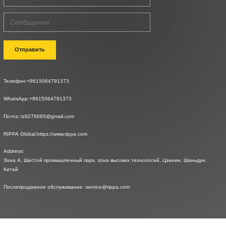
Отправить
Телефон:
+8615064791373
WhatsApp:
+8615064791373
Почта::
lz8276685@gmail.com
RIPPA Global:
https://www.rippa.com
Address:
Зона A, Шестой промышленный парк, зона высоких технологий, Цзинин, Шаньдун,
Китай
Послепродажное обслуживание :
service@rippa.com