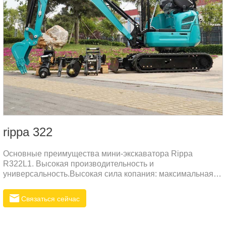
rippa 322
Основные преимущества мини-экскаватора Rippa
R322L1. Высокая производительность и
универсальность.Высокая сила копания: максимальная
сила копания достигает 10,4 кН, что подходит для
различных земляных работ.Гибкая работа: оснащен
Связаться сейчас
несколькими режимами работы (такими как отклонение
стрелы и выдвижение гусеницы), подходит для работы в
узких пространствах.Эффективная мощность: двигатель