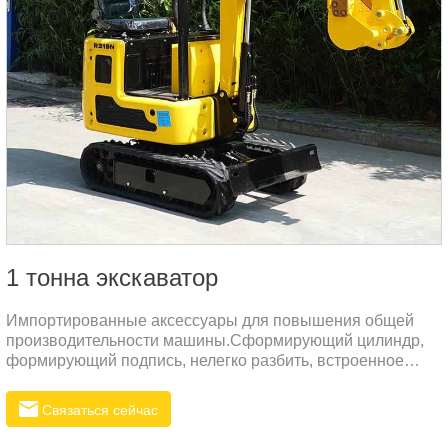
1 тонна экскаватор
Импортированные аксессуары для повышения общей
производительности машины.Сформирующий цилиндр,
формирующий подпись, нелегко разбить, встроенное
уплотнение NOK.Используйте более толстую
высококачественную сталь, нанесите процесс
Связаться сейчас
пластикового литья, предотвращайте ржавчину и
антикоррозию.Использование всемирно известных