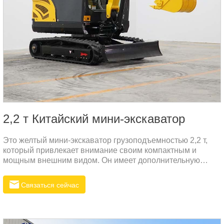
2,2 т Китайский мини-экскаватор
Это желтый мини-экскаватор грузоподъемностью 2,2 т,
который привлекает внимание своим компактным и
мощным внешним видом. Он имеет дополнительную
емкость для хранения большой емкости, что
демонстрирует его материалоемкость по сравнению с
Связаться сейчас
аналогичным оборудованием, а также отражает его
эффективную работу в строительстве.Таблица конвертов
продуктовПараметры
продуктаПараметрЗначениеМОДЕЛЬR330Общий