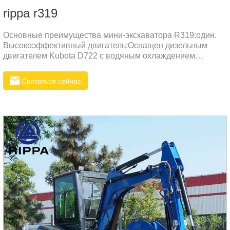
rippa r319
Основные преимущества мини-экскаватора R319:один.
Высокоэффективный двигатель:Оснащен дизельным
двигателем Kubota D722 с водяным охлаждением
максимальной мощностью 13,97 л.с. (10,2 кВт) и частотой
вращения до 2500 об/мин, что обеспечивает высокую
Связаться сейчас
выходную мощность.Соответствуя стандартам выбросов
EPA4 и Euro 5, он имеет низкий уровень шума, низкий
уровень выбросов, защиту окружающей среды и
энергосбережение.два.