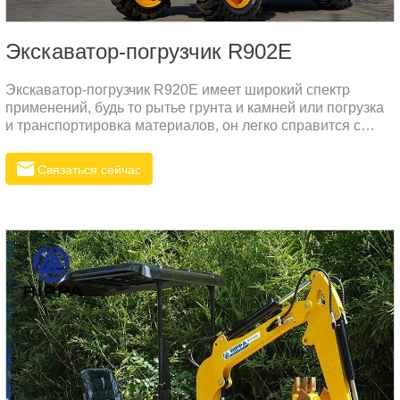
Экскаватор-погрузчик R902E
Экскаватор-погрузчик R920E имеет широкий спектр
применений, будь то рытье грунта и камней или погрузка
и транспортировка материалов, он легко справится с
этим. Его мощный экскаватор и хвостовое погрузочное
устройство имеют изысканную конструкцию,
Связаться сейчас
позволяющую оборудованию поддерживать
эффективные и стабильные условия работы в сложных
рабочих условиях.