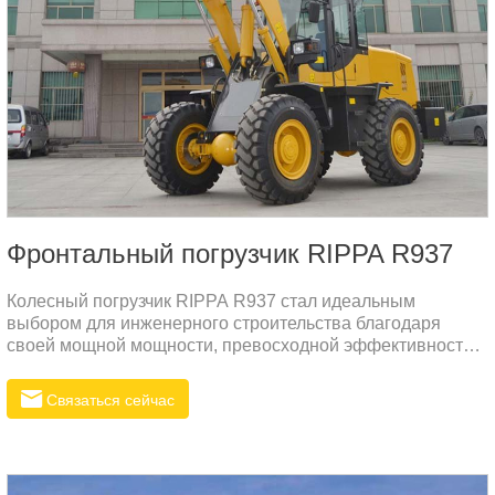
Фронтальный погрузчик RIPPA R937
Колесный погрузчик RIPPA R937 стал идеальным
выбором для инженерного строительства благодаря
своей мощной мощности, превосходной эффективности
работы, гибкой маневренности и превосходной
долговечности. Оснащенное экологически чистым и
Связаться сейчас
малошумным двигателем, соответствующим нормам
выбросов Евро V, оборудование специально разработано
для суровых условий эксплуатации и адаптируется к
различным строительным потребностям.