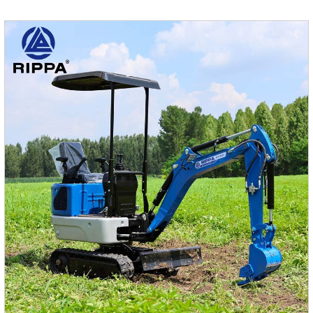
редукторов бренда обеспечивает плавную работу и
высокую надежность.Тело 360 градусов вращается
свободно, а умное тело облегчает работу на открытом
воздухе.Стандартная конфигурацияKubotaEngine / Pilot
Multi-Clape Clape / Pilot управляющий ручка / двигатель
перемещения Paiyi / импо