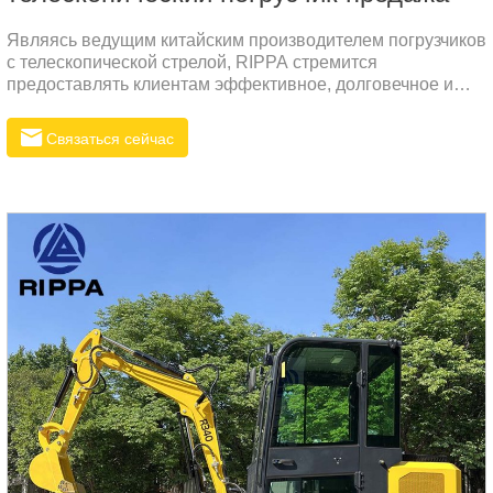
Являясь ведущим китайским производителем погрузчиков
с телескопической стрелой, RIPPA стремится
предоставлять клиентам эффективное, долговечное и
высокопроизводительное погрузочное оборудование.
Модель R930T специально разработана для тяжелых
Связаться сейчас
условий эксплуатации и высокой эффективности и
подходит для пользователей, предъявляющих высокие
требования к эффективности загрузки на фермах,
строительных площадках, в портах, складах и т. д.