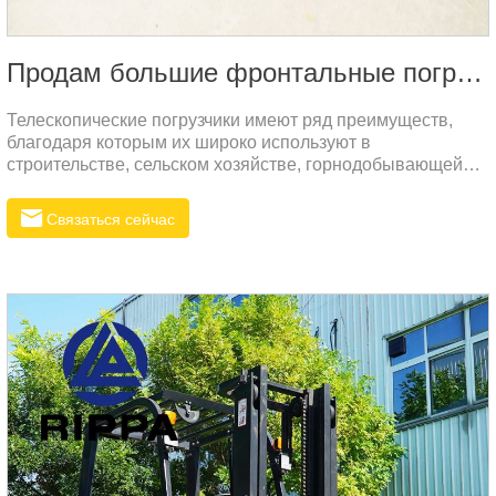
Продам большие фронтальные погрузчики
Телескопические погрузчики имеют ряд преимуществ,
благодаря которым их широко используют в
строительстве, сельском хозяйстве, горнодобывающей
промышленности и других сферах. Вот некоторые из
основных преимуществ:Повышение безопасности:
Связаться сейчас
Конструкция телескопической стрелы позволяет
выполнять высотные работы более безопасно, снижая
риск для операторов. Кроме того, некоторые модели
оснащены защитными устройствами, что дополнительно
повышает безопасность.