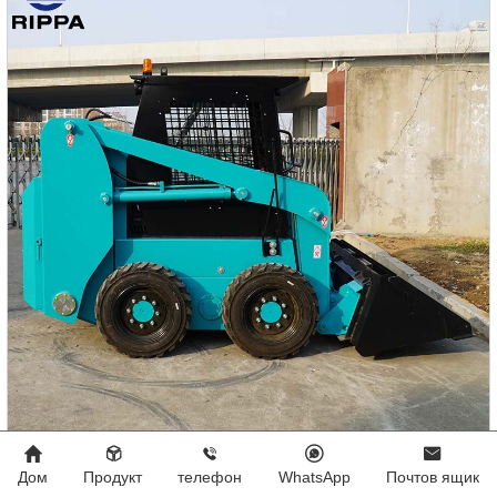
Мини-погрузчик NDI670
Дом
Продукт
телефон
WhatsApp
Почтов ящик