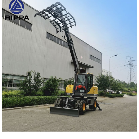
вес:2000 кгДлина транспортировки 4000 ммШирина
транспортировки1150 ммВысота транспортировки 2850
ммМакс. радиус копания3850 ммМакс. глубина
копания2050 ммМакс. высота копания3300 ммМакс.