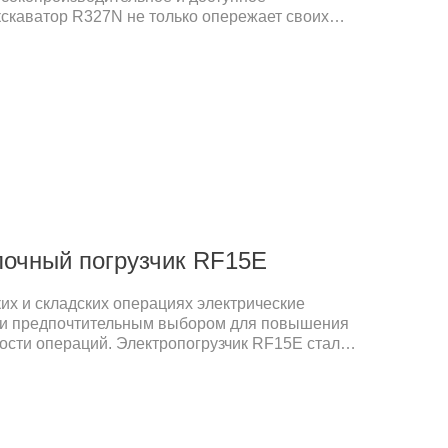
скаватор R327N не только опережает своих
 но и обеспечивает клиентам значительные
одаря модели прямых поставок с завода. Эта
онструкцию и может адаптироваться к различным
лочный погрузчик RF15E
их и складских операциях электрические
али предпочтительным выбором для повышения
ости операций. Электропогрузчик RF15E стал
а рынке благодаря своим превосходным
ости и высокой эффективности затрат.