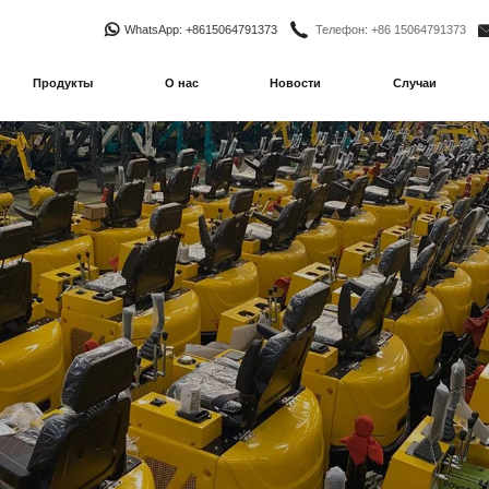
WhatsApp
: +8615064791373
Телефон
: +86 15064791373
Продукты
О нас
Новости
Случаи