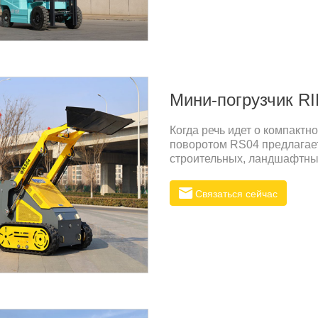
Мини-погрузчик R
Когда речь идет о компактн
поворотом RS04 предлагае
строительных, ландшафтных
того, справляетесь ли вы с
перемещаете материалы, R
Связаться сейчас
производительности и эффе
бортовым поворотом RS041
оснащен высокопроизводи
исключительную мощность д