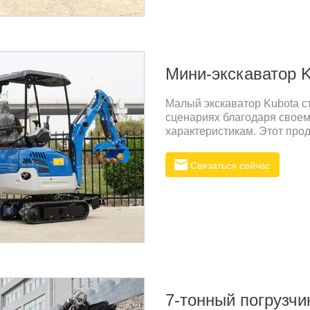
Мини-экскаватор K
Малый экскаватор Kubota 
сценариях благодаря свое
характеристикам. Этот прод
и отражает высокое вниман
среды и пользовательскому
Связаться сейчас
Rippa имеют конкурентоспо
цены и качества. Оптимизи
используя эффект масштаб
нашим клиентам.
7-тонный погрузчи