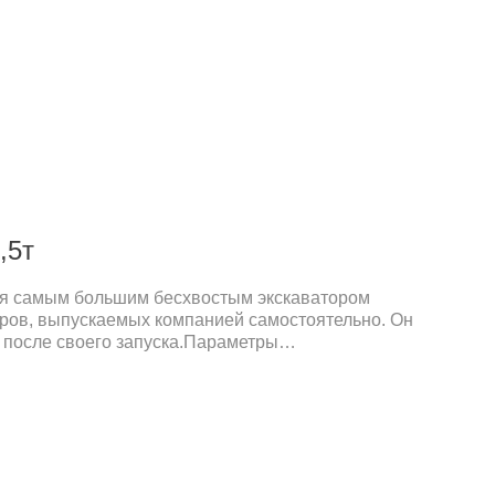
может обеспечить превосходную эффективность
ма достигает 3000 мм.
,5т
ся самым большим бесхвостым экскаватором
ров, выпускаемых компанией самостоятельно. Он
 после своего запуска.Параметры
 кгОбъём ковша: 0,08м³Модель двигателя: Кубота
ь: 18,2 кВтТранспортная длина: 4522
50 ммСкорость движения (низкая скорость/
23 км/ч.Особенности продуктаОсновой силовой
тся дизельный двигатель.