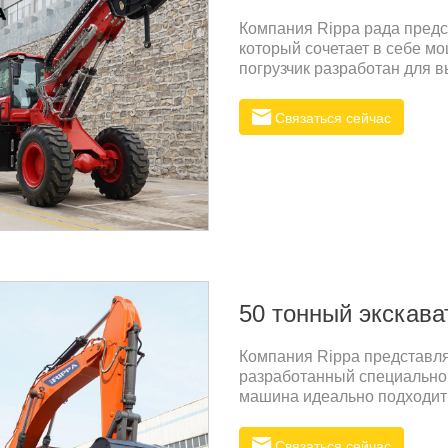
Компания Rippa рада предс
который сочетает в себе м
погрузчик разработан для 
условиях, от строительных
логистических комплексов.
Связаться сейчас
конструкция делают его и
требуется надежная техник
способной поднимать груз на
обеспечивает отличную ман
50 тонный экскава
Компания Rippa представля
разработанный специально 
машина идеально подходит
строительной и горнодобы
Связаться сейчас