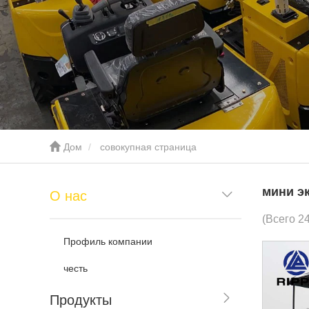
Дом
совокупная страница
мини э
О нас
(Всего 2
Профиль компании
честь
Продукты