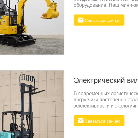
оборудование. Наш мини-эк
конкурентов в технологиях,
ценовые преимущества благ
Связаться сейчас
модель имеет компактную к
сложным условиям работы.
Электрический ви
В современных логистическ
погрузчики постепенно ст
эффективности и экологичн
популярным устройством н
параметрам производительн
Связаться сейчас