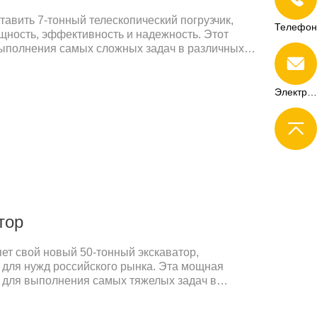
тавить 7-тонный телескопический погрузчик,
Телефон
ощность, эффективность и надежность. Этот
выполнения самых сложных задач в различных
 площадок до сельскохозяйственных угодий и
 Высокая производительность и прочная
деальным выбором для профессионалов, которым
Электронная почта
а.Благодаря своей телескопической стреле,
 высоту до 5,5 метров, этот погрузчик
евренность и точность в работе.
тор
ет свой новый 50-тонный экскаватор,
для нужд российского рынка. Эта мощная
 для выполнения самых тяжелых задач в
вающей промышленности.