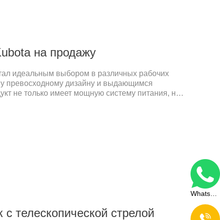
ubota на продажу
стал идеальным выбором в различных рабочих
му превосходному дизайну и выдающимся
укт не только имеет мощную систему питания, но
ие к удобству эксплуатации, защите окружающей
 опыту во многих аспектах.Мини-экскаваторы
собную цену и предлагают отличное соотношение
руя наши производственные процессы и
а, мы можем обеспечить экономию средств
WhatsApp
к с телескопической стрелой