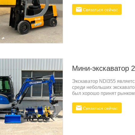
массой нетто 3800 кг. Он 
работы, когда высота подъе
Связаться сейчас
Мини-экскаватор 2
Экскаватор NDI355 являет
среди небольших экскавато
был хорошо принят рынком
продуктаРабочий вес: 3480
D1703Номинальная мощност
Связаться сейчас
ммТранспортная ширина: 15
высокая скорость): 2,09/3,
системы экскаватора являе