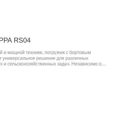
IPPA RS04
ой и мощной технике, погрузчик с бортовым
т универсальное решение для различных
 и сельскохозяйственных задач. Независимо от
 трудной местностью, копаете, поднимаете или
S04 разработан для обеспечения исключительной
ктивности.Основные характеристики погрузчика с
. Высокая мощность и эффективностьRS04
тельным двигателем, обеспечивающим
ля сложных работ.