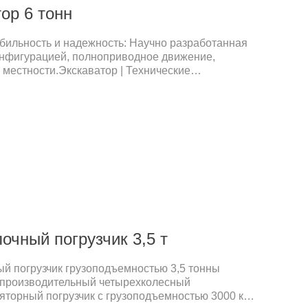
ор 6 тонн
бильность и надежность: Научно разработанная
онфигурацией, полноприводное движение,
 местности.Экскаватор | Технические
 машиныЗначениеОбщий вес6000 кгДлина при
сота при транспортировке2800 ммШирина при
сстояние между центрами колес2400 ммКлиренс
ество шин750-16Длина стрелы3350 ммДлина
иапазонЗначениеМаксимальная высота
ная высота выгрузки4500 ммМаксимальная
очный погрузчик 3,5 т
ый погрузчик грузоподъемностью 3,5 тонны
опроизводительный четырехколесный
торный погрузчик с грузоподъемностью 3000 кг и