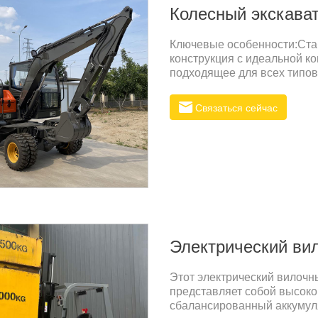
Колесный экскават
Ключевые особенности:Ста
конструкция с идеальной к
подходящее для всех типов
ХарактеристикиПараметры
транспортировке6246 ммВы
Связаться сейчас
транспортировке2200 ммРа
противовеса1035 ммКолич
рукояти1900 ммРабочий д
копания6550 ммМаксималь
глубина копания3380
Электрический вил
Этот электрический вилочн
представляет собой высок
сбалансированный аккумуля