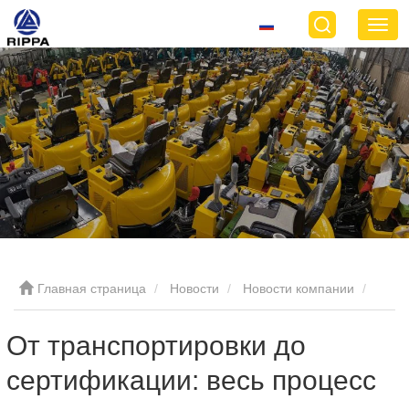
Главная страница
Новости
Новости компании
От транспортировки до сертификации: весь процесс
От транспортировки до
сертификации: весь процесс
экспорта мини-погрузчиков Rippa в Европу и Америку