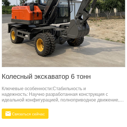
Колесный экскаватор 6 тонн
Ключевые особенности:Стабильность и
надежность: Научно разработанная конструкция с
идеальной конфигурацией, полноприводное движение,
подходящее для всех типов местности.Экскаватор |
Технические ХарактеристикиПараметры
Связаться сейчас
машиныЗначениеОбщий вес6000 кгДлина при
транспортировке6246 ммВысота при