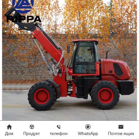
энергосберегающим и мощным.
5-тонный погрузчик с телескопической стрелой
Дом
Продукт
телефон
WhatsApp
Почтов ящик