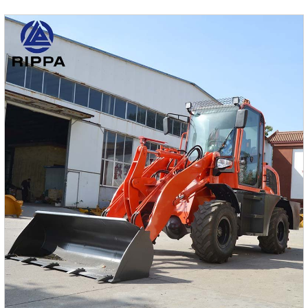
транспортировке2800 ммШирина при
транспортировке2200 ммРасстояние между центрами
колес2400 ммКлиренс противовеса1035 ммКоличество
шин750-16Длина стрелы3350 ммДлина рукояти1900
ммРабочий диапазонЗначениеМаксимальная высота
копания6550 ммМаксимальная высота выгрузки4500
ммМаксимальная глубина копания3380