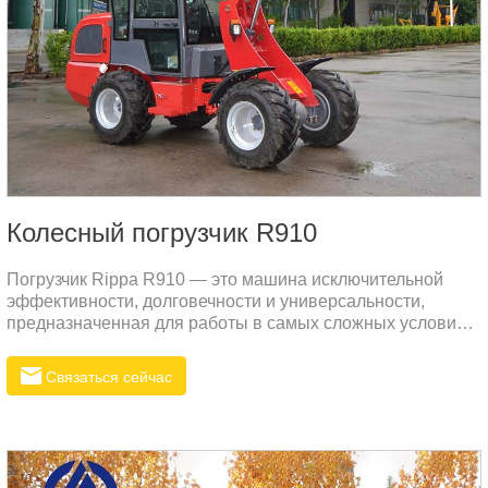
Колесный погрузчик R910
Погрузчик Rippa R910 — это машина исключительной
эффективности, долговечности и универсальности,
предназначенная для работы в самых сложных условиях.
Компактная конструкция делает эксплуатацию более
гибкой, снижает давление на грунт и расход топлива, что
Связаться сейчас
приводит к снижению эксплуатационных
расходов.Производительность погрузчика R910Погрузчик
R910 оснащен эффективным двигателем Changchai,
который соответствует европейским экологическим
стандартам, является экологически чистым,