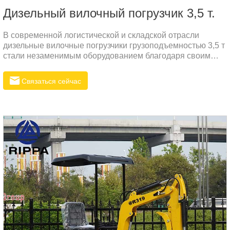
Дизельный вилочный погрузчик 3,5 т.
В современной логистической и складской отрасли
дизельные вилочные погрузчики грузоподъемностью 3,5 т
стали незаменимым оборудованием благодаря своим
превосходным характеристикам и надежности. Если
взять в качестве примера R535N, то этот вилочный
Связаться сейчас
погрузчик имеет рабочий вес 3500 кг, номинальную
мощность 37 кВт и максимальную высоту подъема 3
метра, что идеально соответствует потребностям
различных тяжелых операций.