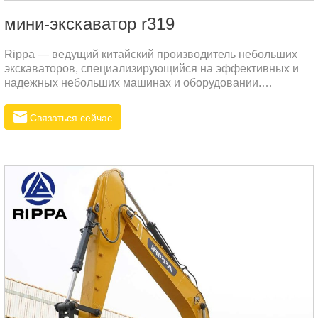
мини-экскаватор r319
Rippa — ведущий китайский производитель небольших
экскаваторов, специализирующийся на эффективных и
надежных небольших машинах и оборудовании.
Благодаря многолетнему опыту исследований,
разработок и производства продукция Rippa очень
Связаться сейчас
популярна на международном рынке, особенно на
российском, благодаря своим превосходным
характеристикам и долговечности.