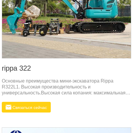
rippa 322
Основные преимущества мини-экскаватора Rippa
R322L1. Высокая производительность и
универсальность.Высокая сила копания: максимальная
сила копания достигает 10,4 кН, что подходит для
различных земляных работ.Гибкая работа: оснащен
Связаться сейчас
несколькими режимами работы (такими как отклонение
стрелы и выдвижение гусеницы), подходит для работы в
узких пространствах.Эффективная мощность: двигатель
Kubota D902 обеспечивает максимальную мощность 11,8