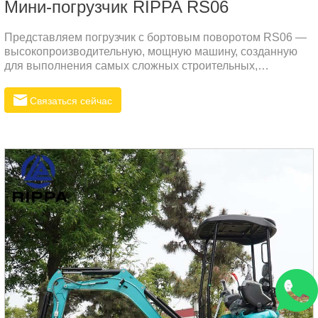
Мини-погрузчик RIPPA RS06
Представляем погрузчик с бортовым поворотом RS06 —
высокопроизводительную, мощную машину, созданную
для выполнения самых сложных строительных,
ландшафтных и сельскохозяйственных задач.
Разработанный как для прочности, так и для
Связаться сейчас
универсальности, RS06 обеспечивает исключительную
мощность, повышенную производительность и
эффективную работу, что делает его идеальным
решением для вашего следующего проекта.Основные
характеристики погрузчика с бортовым поворотом RS061.