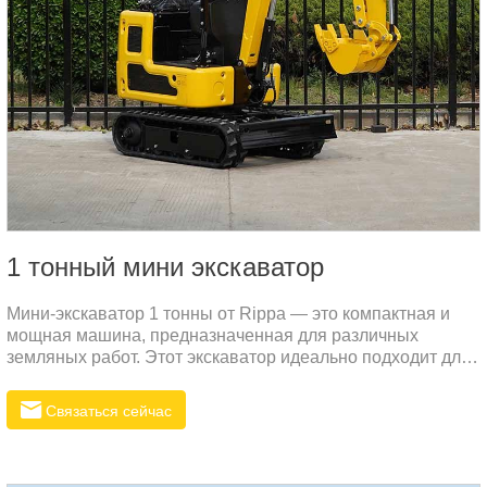
1 тонный мини экскаватор
Мини-экскаватор 1 тонны от Rippa — это компактная и
мощная машина, предназначенная для различных
земляных работ. Этот экскаватор идеально подходит для
малых и средних проектов, будь то ландшафтный дизайн,
строительство или сельское хозяйство. Высокая
Связаться сейчас
эффективность и надежность делают его превосходным
выбором для российского рынка.Ценовое
преимущество:Rippa стремится предлагать продукцию