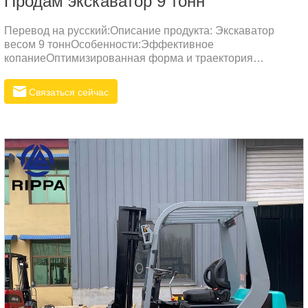
Продам экскаватор 9 тонн
Перевод на русский:Описание продукта: Экскаватор
весом 9 тоннОсобенности:Эффективное
копаниеОптимизированная форма и траектория
движения дна ковша уменьшают ударное воздействие и
сопротивление при копке, повышая мощность и
Связаться сейчас
эффективность работы.Износостойкость и
долговечностьИспользование высокопрочной
износостойкой стали гарантирует отличную
износостойкость ковша и длительный срок службы.