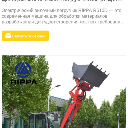
Электрический вилочный погрузчик RIPPA R510D — это
современная машина для обработки материалов,
разработанная для удовлетворения жестких требований
промышленных сред. Этот вилочный погрузчик
представляет собой идеальное сочетание мощности,
Связаться сейчас
точности и эффективности, предлагая надежное решение
для различных задач по подъему и транспортировке.1.
Высокоточный порталЭлектрический вилочный погрузчик
R510D оснащен высокоточным порталом,
разработанным для обеспечения долговечности и
устойчивости к ударам и износу.