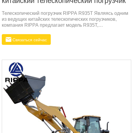
китайский телескопический погрузчик
Телескопический погрузчик RIPPA R935T Являясь одним
из ведущих китайских телескопических погрузчиков,
компания RIPPA предлагает модель R935T,
обеспечивающую повышенную надежность и
универсальную производительность. Машина специально
Связаться сейчас
разработана для удовлетворения потребностей
российского рынка и обеспечивает надежную работу в
разнообразных и сложных условиях.Основные
характеристики телескопического погрузчика RIPPA
R935T1. Сильная работоспособностьЭксплуатационная
масса: 7800 кгОбъём ковша: 1,2 куб.м.Ширина ковша:
регулируется от 1700 мм до 2200 мм.2.