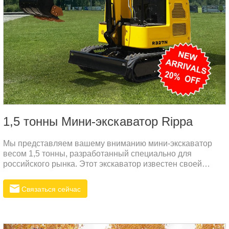
1,5 тонны Мини-экскаватор Rippa
Мы представляем вашему вниманию мини-экскаватор
весом 1,5 тонны, разработанный специально для
российского рынка. Этот экскаватор известен своей
превосходной производительностью и надежным
качеством. Независимо от того, используется ли он на
Связаться сейчас
строительных площадках, в ландшафтном дизайне или в
сельскохозяйственных работах, эта машина благодаря
своей маневренности и эффективности справляется с
любыми задачами.Технические