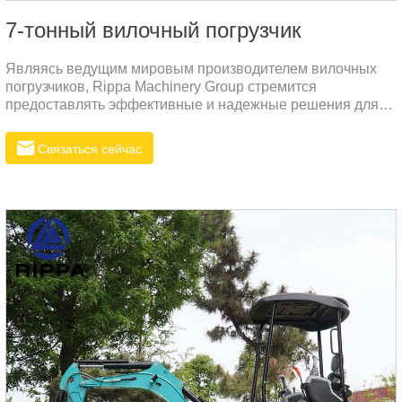
7-тонный вилочный погрузчик
Являясь ведущим мировым производителем вилочных
погрузчиков, Rippa Machinery Group стремится
предоставлять эффективные и надежные решения для
удовлетворения растущего спроса на вилочное
погрузчикное оборудование на мировом рынке. Наш
Связаться сейчас
новейший вилочный погрузчик Rippa стал одним из
незаменимых тяжелых машин на российском рынке
благодаря своему превосходному дизайну и отличным
характеристикам.