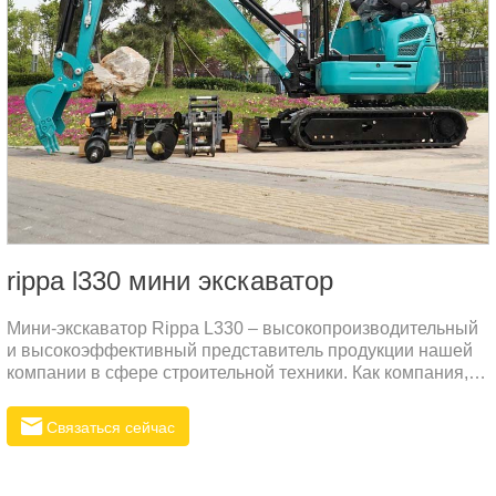
rippa l330 мини экскаватор
Мини-экскаватор Rippa L330 – высокопроизводительный
и высокоэффективный представитель продукции нашей
компании в сфере строительной техники. Как компания,
специализирующаяся на производстве экскаваторов,
Rippa стремится предоставлять клиентам по всему миру
Связаться сейчас
надежное и долговечное оборудование, которое поможет
им успешно выполнять задачи в различных сложных
условиях. Конструкция мини-экскаватора L330 полностью