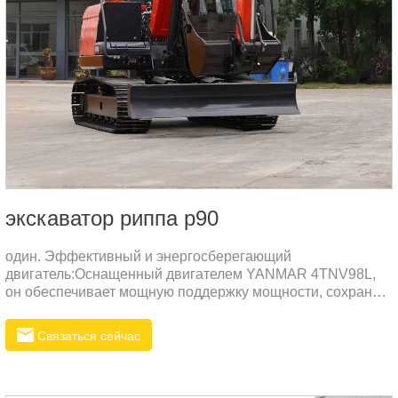
экскаватор риппа р90
один. Эффективный и энергосберегающий
двигатель:Оснащенный двигателем YANMAR 4TNV98L,
он обеспечивает мощную поддержку мощности, сохраняя
при этом эффективную экономию топлива.Двигатель
обладает превосходными характеристиками, высокой
Связаться сейчас
температурой сгорания, значительно улучшенной
топливной экономичностью и экологически чистыми
выбросами.два.