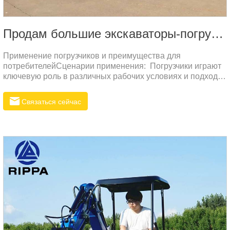
Продам большие экскаваторы-погрузчики
Применение погрузчиков и преимущества для
потребителейСценарии применения: Погрузчики играют
ключевую роль в различных рабочих условиях и подходят
для строительных площадок, горнодобывающих работ,
сельскохозяйственных угодий, муниципальных
Связаться сейчас
инженерных работ и погрузочно-разгрузочных работ в
портах. Они используются для погрузки, транспортировки
и складирования грунта, песка, руды, угля и других
материалов, обеспечивая высокую производительность
при погрузочно-разгрузочных и транспортировочных
операциях.Преимущества для потребителей**:1.