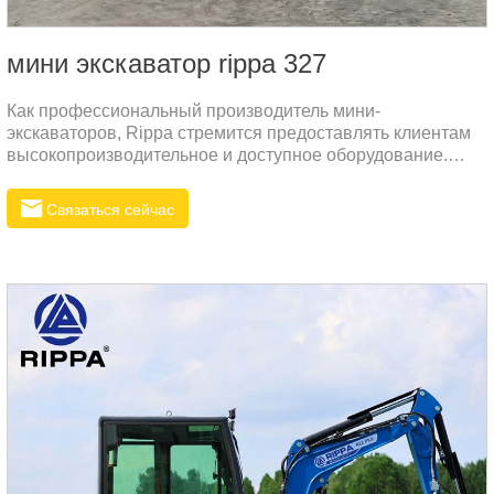
мини экскаватор rippa 327
Как профессиональный производитель мини-
экскаваторов, Rippa стремится предоставлять клиентам
высокопроизводительное и доступное оборудование.
Наш мини-экскаватор R327N не только опережает своих
конкурентов в технологиях, но и обеспечивает клиентам
Связаться сейчас
значительные ценовые преимущества благодаря модели
прямых поставок с завода. Эта модель имеет компактную
конструкцию и может адаптироваться к различным
сложным условиям работы.