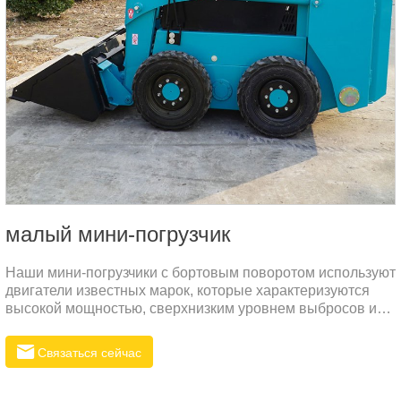
малый мини-погрузчик
Наши мини-погрузчики с бортовым поворотом используют
двигатели известных марок, которые характеризуются
высокой мощностью, сверхнизким уровнем выбросов и
высокой топливной экономичностью. Это не только
гарантирует, что машина может обеспечить достаточную
Связаться сейчас
мощность в различных рабочих условиях, но и
значительно снижает эксплуатационные расходы и
воздействие на окружающую среду.