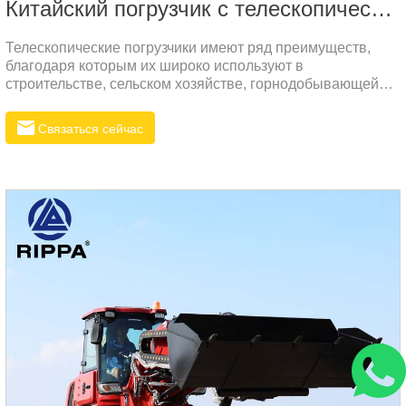
Китайский погрузчик с телескопической стрелой
Телескопические погрузчики имеют ряд преимуществ,
благодаря которым их широко используют в
строительстве, сельском хозяйстве, горнодобывающей
промышленности и других сферах. Вот некоторые из
основных преимуществ:Многофункциональность: Многие
Связаться сейчас
телескопические погрузчики могут быть оснащены
различными насадками, такими как ковши, вилы, захваты
и т.д., что позволяет им выполнять множество функций,
удовлетворяя разнообразные строительные потребности.