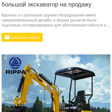
большой экскаватор на продажу
Крупное и стрелковое оружие оборудования имеет
гуманизированный дизайн, а форма рычагов была
тщательно оптимизирована для обеспечения гибкости и
устойчивости во время работы. Процесс сварки рычага
строго контролируется, чтобы повысить его
Связаться сейчас
долговечность и устойчивость к изгибу, а также сократить
частоту технического обслуживания.Высокопрочная
конструкция покрытия устройства эффективно защищает
внутренние компоненты и предотвращает повреждение
устройства от внешней среды.