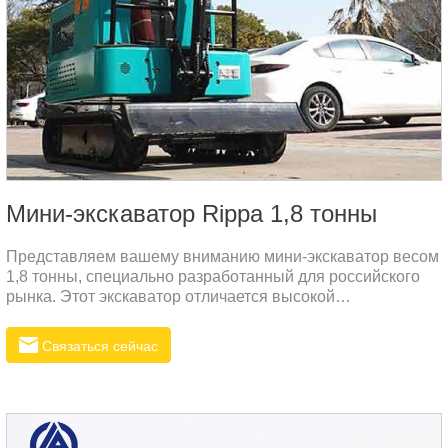
Мини-экскаватор Rippa 1,8 тонны
Представляем вашему вниманию мини-экскаватор весом
1,8 тонны, специально разработанный для российского
рынка. Этот экскаватор отличается высокой
производительностью и надежностью, что делает его
идеальным решением для различных строительных и
Связаться сейчас
сельскохозяйственных задач. Компактные размеры и
отличная маневренность позволяют использовать эту
машину в самых ограниченных
пространствах.Технические
характеристикиПараметрЗначениеОбщий вес