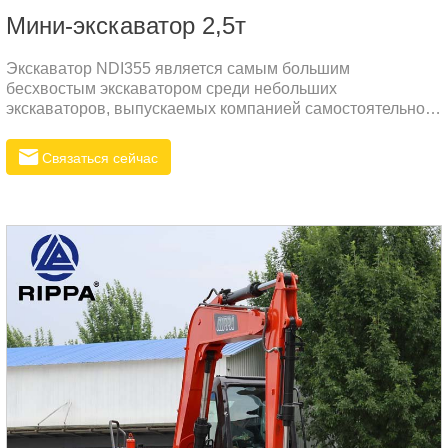
Мини-экскаватор 2,5т
Экскаватор NDI355 является самым большим
бесхвостым экскаватором среди небольших
экскаваторов, выпускаемых компанией самостоятельно.
Он был хорошо принят рынком после своего
запуска.Параметры продуктаРабочий вес: 3480 кгОбъём
Связаться сейчас
ковша: 0,08м³Модель двигателя: Кубота
D1703Номинальная мощность: 18,2 кВтТранспортная
длина: 4522 ммТранспортная ширина: 1550 ммСкорость
движения (низкая скорость/высокая скорость): 2,09/3,23
км/ч.Особенности продуктаОсновой силовой системы
экскаватора является дизельный двигатель.