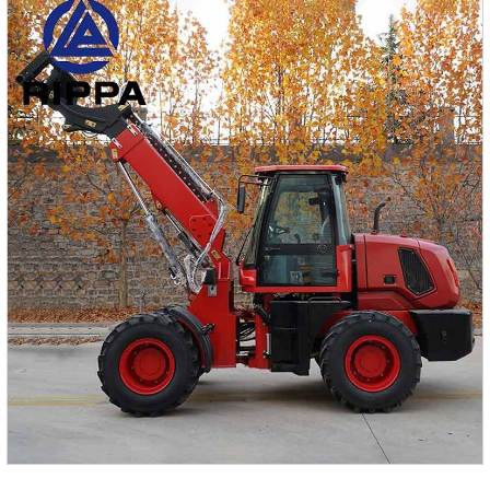
характеристикиПараметрЗначениеРабочий вес машины
(кг)1500Объем ковша (м³)0.04Скорость передвижения (км/
ч)0-1.44Проходимость30%Давление на грунт
(кПа)23.43Макс.