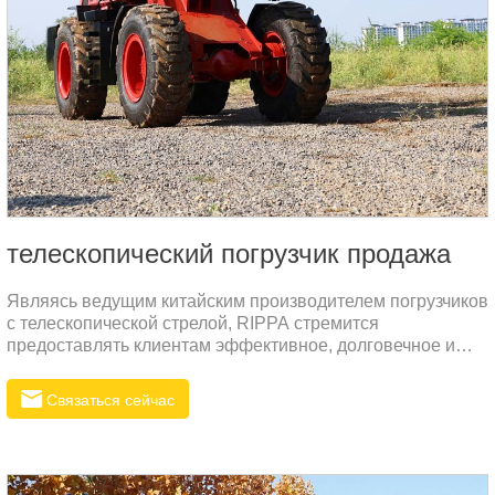
телескопический погрузчик продажа
Являясь ведущим китайским производителем погрузчиков
с телескопической стрелой, RIPPA стремится
предоставлять клиентам эффективное, долговечное и
высокопроизводительное погрузочное оборудование.
Модель R930T специально разработана для тяжелых
Связаться сейчас
условий эксплуатации и высокой эффективности и
подходит для пользователей, предъявляющих высокие
требования к эффективности загрузки на фермах,
строительных площадках, в портах, складах и т. д.