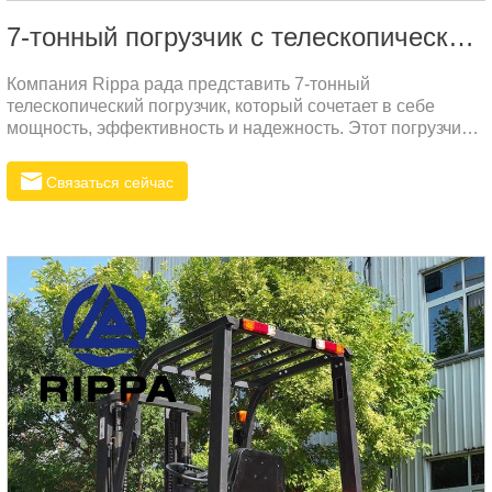
7-тонный погрузчик с телескопической стрелой
Компания Rippa рада представить 7-тонный
телескопический погрузчик, который сочетает в себе
мощность, эффективность и надежность. Этот погрузчик
разработан для выполнения самых сложных задач в
различных условиях, от строительных площадок до
Связаться сейчас
сельскохозяйственных угодий и логистических
комплексов. Высокая производительность и прочная
конструкция делают его идеальным выбором для
профессионалов, которым требуется надежная
техника.Благодаря своей телескопической стреле,
способной поднимать груз на высоту до 5,5 метров, этот
погрузчик обеспечивает отличную маневренность и
точность в работе.