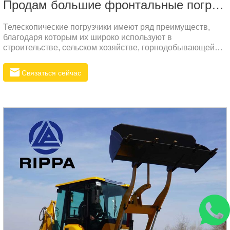
Продам большие фронтальные погрузчики
Телескопические погрузчики имеют ряд преимуществ,
благодаря которым их широко используют в
строительстве, сельском хозяйстве, горнодобывающей
промышленности и других сферах. Вот некоторые из
основных преимуществ:Повышение безопасности:
Связаться сейчас
Конструкция телескопической стрелы позволяет
выполнять высотные работы более безопасно, снижая
риск для операторов. Кроме того, некоторые модели
оснащены защитными устройствами, что дополнительно
повышает безопасность.