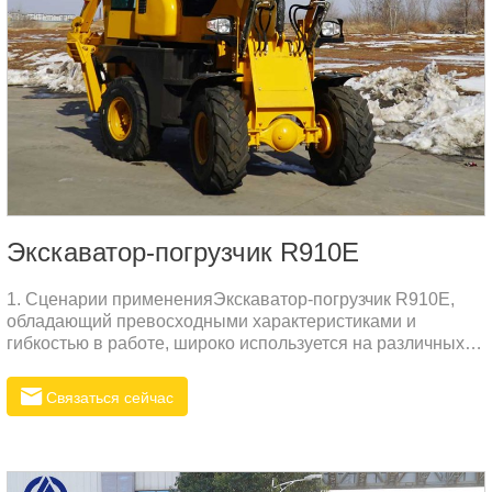
Экскаватор-погрузчик R910E
1. Сценарии примененияЭкскаватор-погрузчик R910E,
обладающий превосходными характеристиками и
гибкостью в работе, широко используется на различных
строительных площадках, в горнодобывающей
промышленности, в водном хозяйстве и в других сферах.
Связаться сейчас
В узких и сложных условиях эксплуатации экскаватор-
погрузчик R легко справляется с различными задачами
благодаря своим компактным размерам и мощным
функциям. Будь то земляные работы, погрузка,