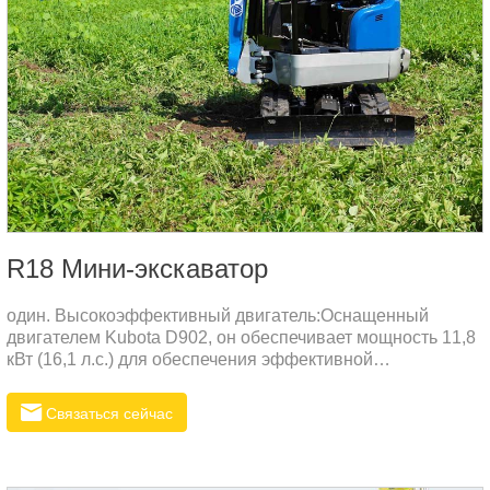
R18 Мини-экскаватор
один. Высокоэффективный двигатель:Оснащенный
двигателем Kubota D902, он обеспечивает мощность 11,8
кВт (16,1 л.с.) для обеспечения эффективной
работы.Низкий расход топлива, низкая вибрация, низкий
уровень шума, при этом уделяется внимание защите
Связаться сейчас
окружающей среды.два. Отличная производительность
майнинга:Максимальная сила копания достигает 12,8 кН,
что позволяет удовлетворить различные потребности в