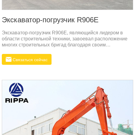
Экскаватор-погрузчик R906E
Экскаватор-погрузчик R906E, являющийся лидером в
области строительной техники, завоевал расположение
многих строительных бригад благодаря своим
превосходным характеристикам и широкому спектру
сценариев применения. Экскаватор-погрузчик R906E
Связаться сейчас
легко справится с различными задачами благодаря своим
мощным возможностям копания и погрузки, будь то на
загруженных горнодобывающих объектах или на сложных
дорожно-строительных объектах.