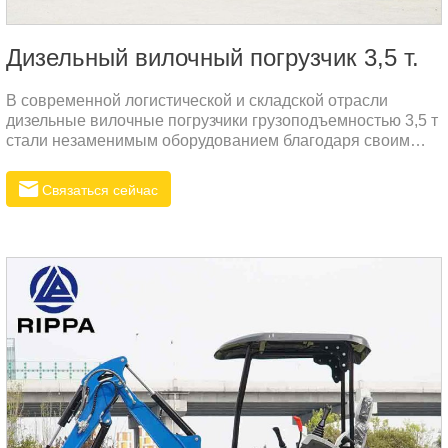
Дизельный вилочный погрузчик 3,5 т.
В современной логистической и складской отрасли
дизельные вилочные погрузчики грузоподъемностью 3,5 т
стали незаменимым оборудованием благодаря своим
превосходным характеристикам и надежности. Если
взять в качестве примера R535N, то этот вилочный
Связаться сейчас
погрузчик имеет рабочий вес 3500 кг, номинальную
мощность 37 кВт и максимальную высоту подъема 3
метра, что идеально соответствует потребностям
различных тяжелых операций.