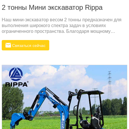
2 тонны Мини экскаватор Rippa
Наш мини-экскаватор весом 2 тонны предназначен для
выполнения широкого спектра задач в условиях
ограниченного пространства. Благодаря мощному
двигателю и прочной конструкции, эта машина идеально
подходит для работы на строительных площадках, в
Связаться сейчас
сельском хозяйстве и других областях, требующих
высокой маневренности и надежности.Технические
характеристикиПараметрЗначениеОбщий вес
(кг)2000Длина при транспортировке (мм)3063Ширина при
транспортировке (мм)990Высота при транспортировке
(мм)2255Макс. радиус копания (мм)4135Макс. глубина
копания (мм)2370Макс. высота копания (мм)3325Макс.