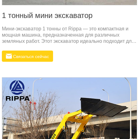
1 тонный мини экскаватор
Мини-экскаватор 1 тонны от Rippa — это компактная и
мощная машина, предназначенная для различных
земляных работ. Этот экскаватор идеально подходит для
малых и средних проектов, будь то ландшафтный дизайн,
строительство или сельское хозяйство. Высокая
Связаться сейчас
эффективность и надежность делают его превосходным
выбором для российского рынка.Ценовое
преимущество:Rippa стремится предлагать продукцию
высокого качества по конкурентоспособным ценам.