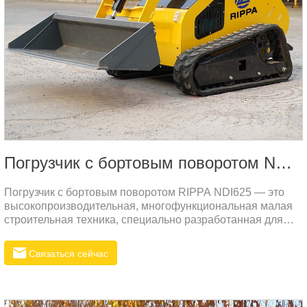
Погрузчик с бортовым поворотом NDI625
Погрузчик с бортовым поворотом RIPPA NDI625 — это
высокопроизводительная, многофункциональная малая
строительная техника, специально разработанная для
различных рабочих условий, подходящая для земляных
работ, сельского хозяйства, строительства,
Связаться сейчас
муниципального строительства и других областей. Эта
модель производится в Китае и в основном
экспортируется в Россию и на другие международные
рынки.