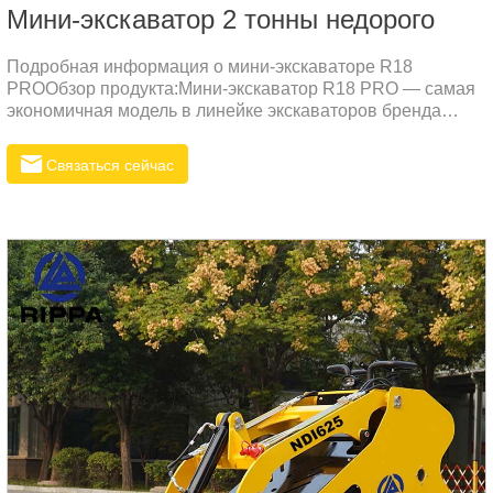
Мини-экскаватор 2 тонны недорого
Подробная информация о мини-экскаваторе R18
PROОбзор продукта:Мини-экскаватор R18 PRO — самая
экономичная модель в линейке экскаваторов бренда
RIPPA, специально разработанная для дилеров. Этот
универсальный 1,8-тонный экскаватор сочетает в себе
Связаться сейчас
инновационный дизайн с высокой производительностью,
что делает его идеальным выбором для широкого спектра
строительных и ландшафтных проектов.