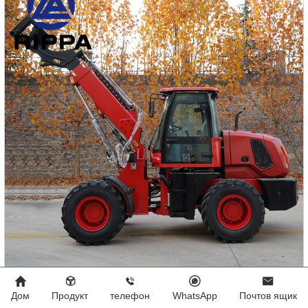
5-тонный погрузчик с телескопической стрелой
Дом
Продукт
телефон
WhatsApp
Почтов ящик