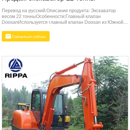
Перевод на русский:Описание продукта: Экскаватор
весом 22 тонныОсобенности:Главный клапан
DoosanИспользуется главный клапан Doosan из Южной
Кореи, обеспечивающий высокую надежность и низкие
потери давления. По сравнению с клапанами других
Связаться сейчас
брендов, клапан Doosan отличается более эффективным
распределением потока и плавными комбинированными
действиями.