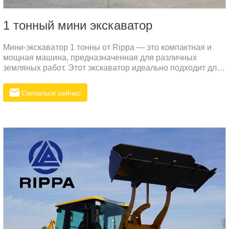
1 тонный мини экскаватор
Мини-экскаватор 1 тонны от Rippa — это компактная и
мощная машина, предназначенная для различных
земляных работ. Этот экскаватор идеально подходит для
малых и средних проектов, будь то ландшафтный дизайн,
строительство или сельское хозяйство. Высокая
Связаться сейчас
эффективность и надежность делают его превосходным
выбором для российского рынка.Ценовое
преимущество:Rippa стремится предлагать продукцию
высокого качества по конкурентоспособным ценам.