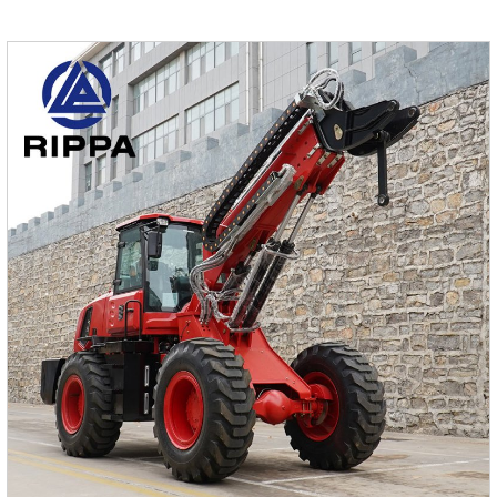
транспортировка экскаватора без необходимости
использования специализированного транспорта снижает
затраты на перевозку и увеличивает общую
производительность.Доступная цена: Благодаря прямым
поставкам от производителя и оптимизации
производственных процессов, экскаваторы RIPPA
отличаются конкурентоспособной це