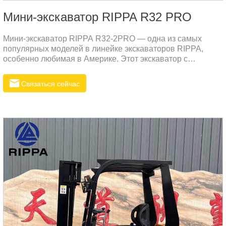
Мини-экскаватор RIPPA R32 PRO
Мини-экскаватор RIPPA R32-2PRO — одна из самых
популярных моделей в линейке экскаваторов RIPPA,
особенно любимая в Америке. Этот экскаватор с
нулевым выносом задней части, оснащенный кабиной,
является самым продаваемым звездным продуктом. Он
Связаться сейчас
поставляется с различным навесным оборудованием для
различных рабочих сценариев. R32-2PRO весом 3,3
тонны оснащен двигателем Kubota, обеспечивающим
отличную производительность при низком расходе
топлива, низком уровне шума и вибрации. Эта модель
является дилерским продуктом.