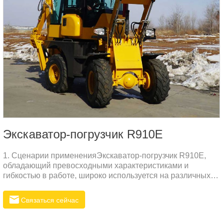
Экскаватор-погрузчик R910E
1. Сценарии примененияЭкскаватор-погрузчик R910E,
обладающий превосходными характеристиками и
гибкостью в работе, широко используется на различных
строительных площадках, в горнодобывающей
промышленности, в водном хозяйстве и в других сферах.
Связаться сейчас
В узких и сложных условиях эксплуатации экскаватор-
погрузчик R легко справляется с различными задачами