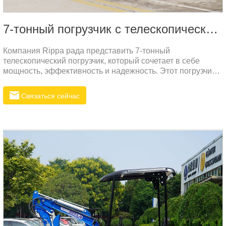
7-тонный погрузчик с телескопической стрелой
Компания Rippa рада представить 7-тонный
телескопический погрузчик, который сочетает в себе
мощность, эффективность и надежность. Этот погрузчик
разработан для выполнения самых сложных задач в
различных условиях, от строительных площадок до
Связаться сейчас
сельскохозяйственных угодий и логистических
комплексов. Высокая производительность и прочная
конструкция делают его идеальным выбором для
профессионалов, которым требуется надежная
техника.Благодаря своей телескопической стреле,
способной поднимать груз на высоту до 5,5 метров, этот
погрузчик обеспечивает отличную маневренность и
точность в работе.