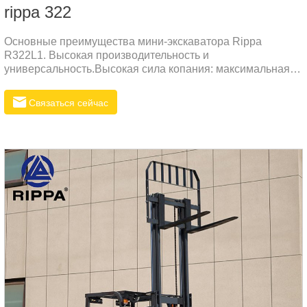
rippa 322
Основные преимущества мини-экскаватора Rippa
R322L1. Высокая производительность и
универсальность.Высокая сила копания: максимальная
сила копания достигает 10,4 кН, что подходит для
различных земляных работ.Гибкая работа: оснащен
Связаться сейчас
несколькими режимами работы (такими как отклонение
стрелы и выдвижение гусеницы), подходит для работы в
узких пространствах.Эффективная мощность: двигатель
Kubota D902 обеспечивает максимальную мощность 11,8
кВт (16,1 л.с.), обеспечивая достаточную мощность и
надежность.2.