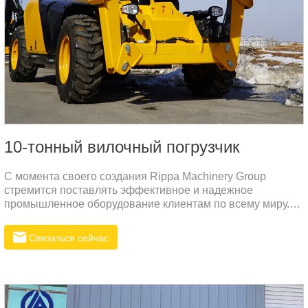
10-тонный вилочный погрузчик
С момента своего создания Rippa Machinery Group
стремится поставлять эффективное и надежное
промышленное оборудование клиентам по всему миру.
Вилочный погрузчик R784 — это
высокопроизводительный вилочный погрузчик,
Связаться сейчас
специально разработанный нами для погрузочно-
разгрузочных работ с тяжелыми материалами. Он
обладает высокой грузоподъемностью, превосходной
эксплуатационной гибкостью и превосходной
долговечностью.