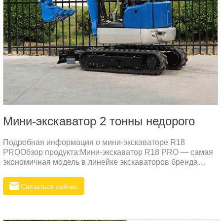
Мини-экскаватор 2 тонны недорого
Подробная информация о мини-экскаваторе R18
PROОбзор продукта:Мини-экскаватор R18 PRO — самая
экономичная модель в линейке экскаваторов бренда
RIPPA, специально разработанная для дилеров. Этот
универсальный 1,8-тонный экскаватор сочетает в себе
Связаться сейчас
инновационный дизайн с высокой производительностью,
что делает его идеальным выбором для широкого спектра
строительных и ландшафтных проектов.