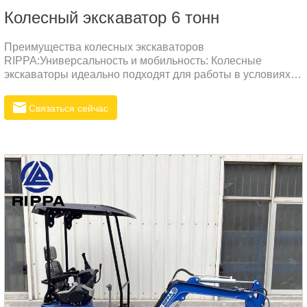
Колесный экскаватор 6 тонн
Преимущества колесных экскаваторов
RIPPA:Универсальность и мобильность: Колесные
экскаваторы идеально подходят для работы в условиях
городской инфраструктуры, где необходима высокая
маневренность и быстрая транспортировка между
Связаться сейчас
объектами.Экономия времени и затрат: Быстрая
транспортировка экскаватора без необходимости
использования специализированного транспорта снижает
затраты на перевозку и увеличивает общую
производительность.Доступная цена: Благодаря прямым
поставкам от производителя и оптимизации
производственных процессов, экскаваторы RIPPA
отличаются конкурентоспособной це