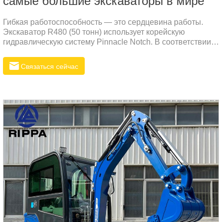
самые большие экскаваторы в мире
Гибкая работоспособность — это сердцевина работы.
Экскаватор R480 (50 тонн) использует корейскую
гидравлическую систему Pinnacle Notch. В соответствии с
требованиями эксплуатации водитель может равномерно
распределять масло, чтобы электрическая
Связаться сейчас
энергетическая рука, сушилка и ковш могли работать
гибко, одновременно и эффективно.