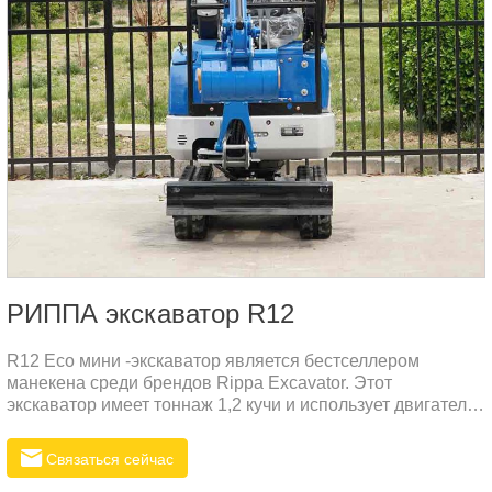
РИППА экскаватор R12
R12 Eco мини -экскаватор является бестселлером
манекена среди брендов Rippa Excavator. Этот
экскаватор имеет тоннаж 1,2 кучи и использует двигатель
Kubota с признаками низкого потребления газа, низкого
шума и низкой вибрации. Этот двигатель - дизельный
Связаться сейчас
двигатель.