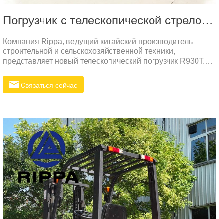
Погрузчик с телескопической стрелой RIPPA
Компания Rippa, ведущий китайский производитель
строительной и сельскохозяйственной техники,
представляет новый телескопический погрузчик R930T.
Этот мощный и надёжный погрузчик специально
разработан для выполнения самых сложных задач в
Связаться сейчас
различных условиях эксплуатации. Мы предлагаем
высокое качество по доступной цене, что делает нашу
технику конкурентоспособной на мировом рынке.