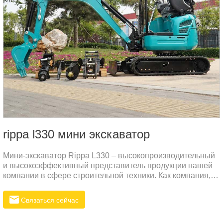
rippa l330 мини экскаватор
Мини-экскаватор Rippa L330 – высокопроизводительный
и высокоэффективный представитель продукции нашей
компании в сфере строительной техники. Как компания,
специализирующаяся на производстве экскаваторов,
Rippa стремится предоставлять клиентам по всему миру
Связаться сейчас
надежное и долговечное оборудование, которое поможет
им успешно выполнять задачи в различных сложных