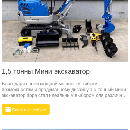
1,5 тонны Мини-экскаватор
Благодаря своей мощной мощности, гибким
возможностям и продуманному дизайну 1,5-тонный мини-
экскаватор rippa стал идеальным выбором для различных
инженерных
проектов.ОСОБЕННОСТЬИмпортированные дополнения
Связаться сейчас
для украшения обычной общей производительности
машины.Одноковочный формовочный цилиндр, больше
не ломается, встроенное уплотнение NOK.Используйте