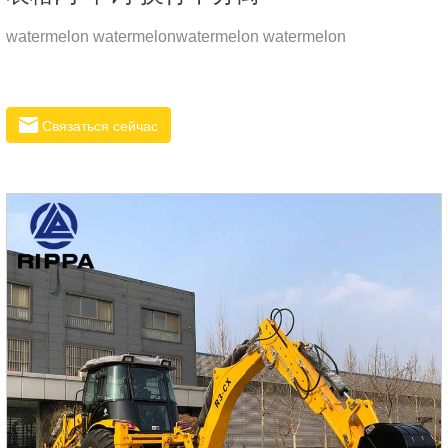
watermelon watermelonwatermelon watermelon
Связаться сейчас