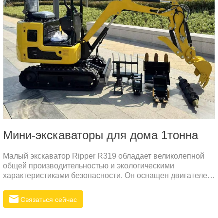
Мини-экскаваторы для дома 1тонна
Малый экскаватор Ripper R319 обладает великолепной
общей производительностью и экологическими
характеристиками безопасности. Он оснащен двигателем
Kubota D722, чтобы обеспечить высокую выходную
мощность при снижении потребления электроэнергии и
Связаться сейчас
выбросов, а также экологических стандартов
безопасности. Кроме того, задний сверхмалый