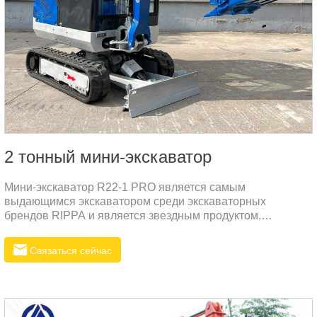
2 тонный мини-экскаватор
Мини-экскаватор R22-1 PRO является самым
выдающимся экскаватором среди экскаваторных
брендов RIPPA и является звездным продуктом.
Конфигурация машины и дизайн внешнего вида
превосходны и красивы. R22-1PRO имеет гладкий
Связаться сейчас
внешний вид и эффективную конструкцию
производительности. Улучшая эффективность работы, он
также имеет преимущества низкой топливной
экономичности, низкой вибрации, низкого шума и
большей защиты окружающей среды.