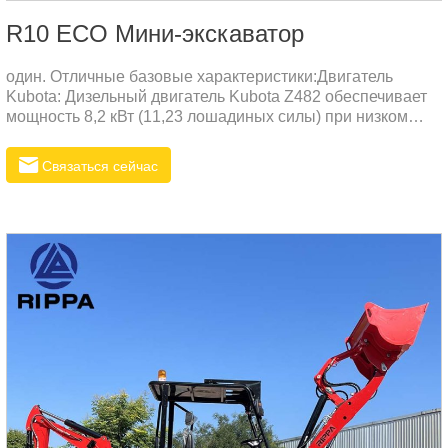
R10 ECO Мини-экскаватор
один. Отличные базовые характеристики:Двигатель
Kubota: Дизельный двигатель Kubota Z482 обеспечивает
мощность 8,2 кВт (11,23 лошадиных силы) при низком
расходе топлива, низкой вибрации и низком уровне шума,
с учетом защиты окружающей среды и высокой
Связаться сейчас
эффективности.Компактный дизайн. Достигните высокой
производительности в компактном корпусе и повысьте
эффективность работы.два.