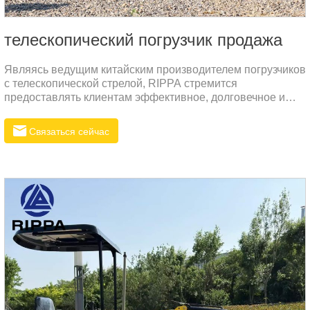
телескопический погрузчик продажа
Являясь ведущим китайским производителем погрузчиков
с телескопической стрелой, RIPPA стремится
предоставлять клиентам эффективное, долговечное и
высокопроизводительное погрузочное оборудование.
Модель R930T специально разработана для тяжелых
Связаться сейчас
условий эксплуатации и высокой эффективности и
подходит для пользователей, предъявляющих высокие
требования к эффективности загрузки на фермах,
строительных площадках, в портах, складах и т. д.