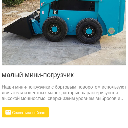
малый мини-погрузчик
Наши мини-погрузчики с бортовым поворотом используют
двигатели известных марок, которые характеризуются
высокой мощностью, сверхнизким уровнем выбросов и
высокой топливной экономичностью. Это не только
гарантирует, что машина может обеспечить достаточную
Связаться сейчас
мощность в различных рабочих условиях, но и
значительно снижает эксплуатационные расходы и
воздействие на окружающую среду.