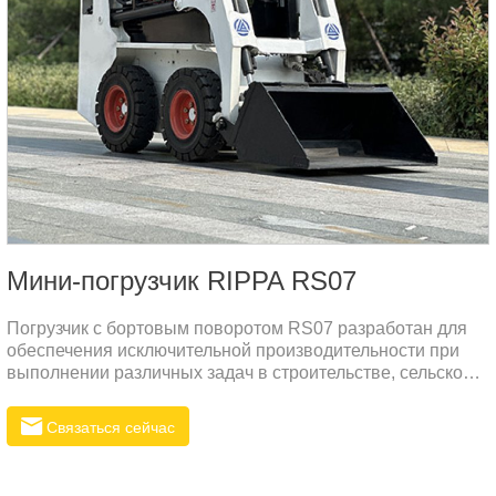
Мини-погрузчик RIPPA RS07
Погрузчик с бортовым поворотом RS07 разработан для
обеспечения исключительной производительности при
выполнении различных задач в строительстве, сельском
хозяйстве и других отраслях тяжелой промышленности.
Сочетая в себе высокую эффективность, долговечность и
Связаться сейчас
комфорт, RS07 выделяется на конкурентном рынке
погрузчиков с бортовым поворотом.Основные
характеристики погрузчика с бортовым поворотом RS071.