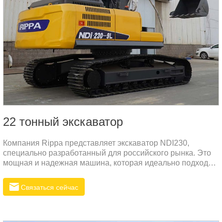
22 тонный экскаватор
Компания Rippa представляет экскаватор NDI230,
специально разработанный для российского рынка. Это
мощная и надежная машина, которая идеально подходит
для выполнения различных земляных и строительных
работ. Наша компания обладает богатым опытом в
Связаться сейчас
производстве строительной техники, и наша продукция
отличается высоким качеством и конкурентоспособной
ценой.Стандартная КомплектацияЭкскаватор NDI230