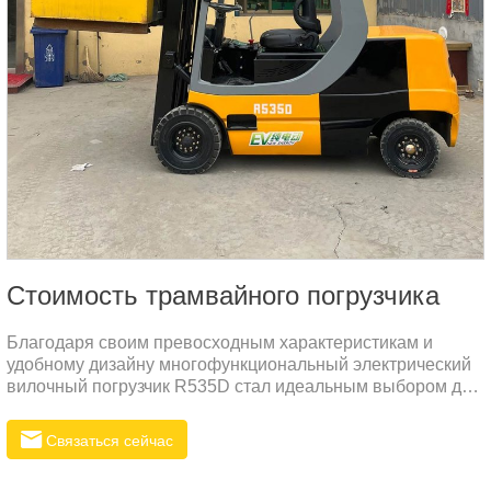
Стоимость трамвайного погрузчика
Благодаря своим превосходным характеристикам и
удобному дизайну многофункциональный электрический
вилочный погрузчик R535D стал идеальным выбором для
современной складской и логистической отрасли.
Независимо от того, работаете ли вы в ограниченном
Связаться сейчас
пространстве или в сложных рабочих условиях, R535D
обеспечивает исключительную поддержку и