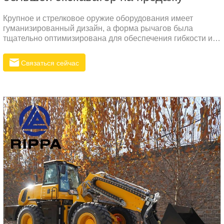
Крупное и стрелковое оружие оборудования имеет
гуманизированный дизайн, а форма рычагов была
тщательно оптимизирована для обеспечения гибкости и
устойчивости во время работы. Процесс сварки рычага
строго контролируется, чтобы повысить его
Связаться сейчас
долговечность и устойчивость к изгибу, а также сократить
частоту технического обслуживания.Высокопрочная
конструкция покрытия устройства эффективно защищает
внутренние компоненты и предотвращает повреждение
устройства от внешней среды.