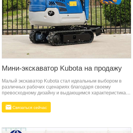
Мини-экскаватор Kubota на продажу
Малый экскаватор Kubota стал идеальным выбором в
различных рабочих сценариях благодаря своему
превосходному дизайну и выдающимся характеристикам.
Этот продукт не только имеет мощную систему питания,
но и отражает высокое внимание к удобству
Связаться сейчас
эксплуатации, защите окружающей среды и
пользовательскому опыту во многих аспектах.Мини-
экскаваторы Rippa имеют конкурентоспособную цену и
предлагают отличное соотношение цены и качества.