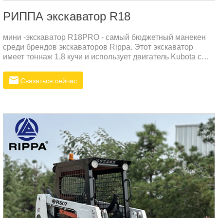
РИППА экскаватор R18
мини -экскаватор R18PRO - самый бюджетный манекен
среди брендов экскаваторов Rippa. Этот экскаватор
имеет тоннаж 1,8 кучи и использует двигатель Kubota с
признаками низкого потребления газа, низкого шума и
низкой вибрации. Этот двигатель - дизельный
Связаться сейчас
двигатель.Потрясающая общая производительность мини
-экскаватора R18Pro:Хвост имеет ультраумный поворот,
уменьшая элемент мимо наружной песни при повороте,
позволяя компьютеру безопасно и надежно
переворачивать.Отраж, бесплатная работа под более
чем одним углом.