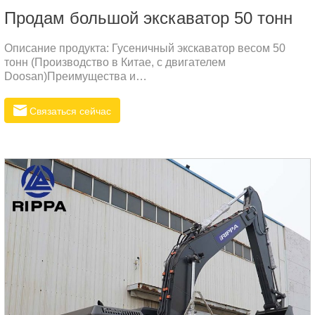
Продам большой экскаватор 50 тонн
Описание продукта: Гусеничный экскаватор весом 50
тонн (Производство в Китае, с двигателем
Doosan)Преимущества и
особенности:МощностьЭкскаватор весом 50 тонн
оснащен высокоэффективным двигателем Doosan,
Связаться сейчас
предоставляющим значительную мощность. Это
позволяет устройству эффективно справляться с
тяжелыми и интенсивными работами, такими как крупные
земляные работы и добыча руды, улучшая
производительность работы.Высокая топливная
эффективностьДвигатель Doosan использует передовые
технологии топливного сжигания, обеспечивая отличную
экономию топлива.