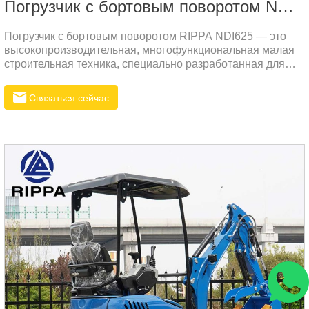
Погрузчик с бортовым поворотом NDI625
Погрузчик с бортовым поворотом RIPPA NDI625 — это
высокопроизводительная, многофункциональная малая
строительная техника, специально разработанная для
различных рабочих условий, подходящая для земляных
работ, сельского хозяйства, строительства,
Связаться сейчас
муниципального строительства и других областей. Эта
модель производится в Китае и в основном
экспортируется в Россию и на другие международные
рынки.