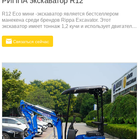
РИППА экскаватор R12
R12 Eco мини -экскаватор является бестселлером
манекена среди брендов Rippa Excavator. Этот
экскаватор имеет тоннаж 1,2 кучи и использует двигатель
Kubota с признаками низкого потребления газа, низкого
шума и низкой вибрации. Этот двигатель - дизельный
Связаться сейчас
двигатель.