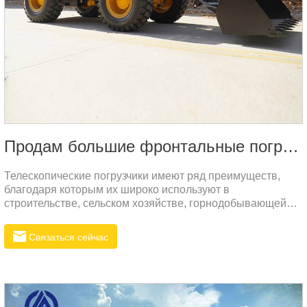
Продам большие фронтальные погрузчики
Телескопические погрузчики имеют ряд преимуществ,
благодаря которым их широко используют в
строительстве, сельском хозяйстве, горнодобывающей
промышленности и других сферах. Вот некоторые из
основных преимуществ:Повышение безопасности:
Связаться сейчас
Конструкция телескопической стрелы позволяет
выполнять высотные работы более безопасно, снижая
риск для операторов. Кроме того, некоторые модели
оснащены защитными устройствами, что дополнительно
повышает безопасность.