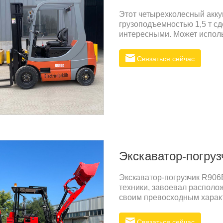
Этот четырехколесный акку
грузоподъемностью 1,5 т с
интересными. Может исполь
тяжелом производстве, транс
Электрический вилочный пог
Связаться сейчас
предназначен для работы с
снижения расхода топлива
приятное то, что он долгов
Экскаватор-погру
Экскаватор-погрузчик R906
техники, завоевал располо
своим превосходным харак
применения. Экскаватор-по
задачами благодаря своим 
Связаться сейчас