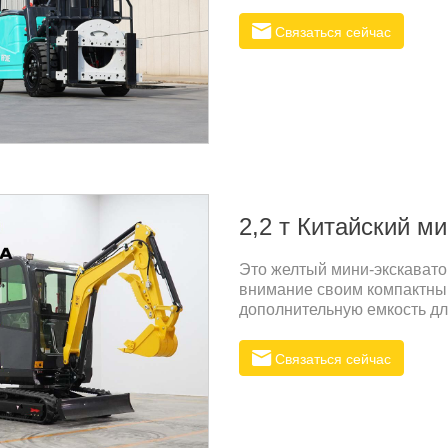
снижения эксплуатационны
Связаться сейчас
2,2 т Китайский м
Это желтый мини-экскавато
внимание своим компактны
дополнительную емкость дл
его материалоемкость по с
отражает его эффективную 
Связаться сейчас
продуктовПараметры про
вес:2000 кгДлина транспо
ммВысота транспортировки
глубина копания2050 ммМа