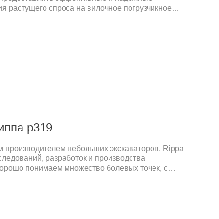
я растущего спроса на вилочное погрузчикное
рынке. Наш новейший вилочный погрузчик Rippa
х тяжелых машин на российском рынке благодаря
йну и отличным характеристикам.
иппа р319
 производителем небольших экскаваторов, Rippa
следований, разработок и производства
хорошо понимаем множество болевых точек, с
енты по всему миру в процессе закупок – баланс
стью, надежное послепродажное обслуживание,
я и простота эксплуатации.