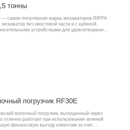
,5 тонны
 — самая популярная марка экскаваторов RIPPA
экскаватор без хвостовой части и с кабиной.
огательными устройствами для удовлетворения
зличных сценариях.
лочный погрузчик RF30E
ческий вилочный погрузчик, выпущенный через
ко отлично работает при использовании зеленой
льшую финансовую выгоду клиентам за счет