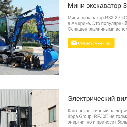
Мини экскаватор 3
Мини-экскаватор R32-2PRO
в Америке. Это популярный 
Оснащен различными вспом
рабочих потребностей в ра
Связаться сейчас
Электрический ви
Как прогрессивный электри
rippa Group, RF30E не толь
энергии, но и приносит бо