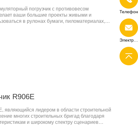
муляторный погрузчик с противовесом
Телефон
делает ваши большие проекты живыми и
зоваться в рулонах бумаги, пиломатериалах,
портировке и грузоперевозках, на складах и т. д.
рузчик rippa грузоподъемностью 1,5 т
 самыми тяжелыми грузами. Разработан для
Электронная почта
 и обеспечения большей мощности. Самое
ечный.
зчик R906E
E, являющийся лидером в области строительной
жение многих строительных бригад благодаря
теристикам и широкому спектру сценариев
грузчик R906E легко справится с различными
мощным возможностям копания и погрузки, будь