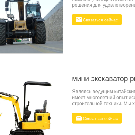
решения для удовлетворени
оборудование на мировом 
стал одним из незаменимы
Связаться сейчас
своему превосходному диза
мини экскаватор р
Являясь ведущим китайским
имеет многолетний опыт ис
строительной техники. Мы 
которыми сталкиваются кли
между качеством и стоимо
Связаться сейчас
долговечность оборудовани