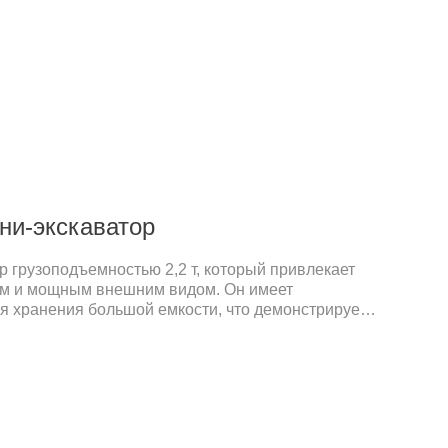
х и защитных расходов.
ини-экскаватор
р грузоподъемностью 2,2 т, который привлекает
м и мощным внешним видом. Он имеет
я хранения большой емкости, что демонстрирует
равнению с аналогичным оборудованием, а также
работу в строительстве.Таблица конвертов
дуктаПараметрЗначениеМОДЕЛЬR330Общий
ртировки 4000 ммШирина транспортировки1150
 2850 ммМакс. радиус копания3850 ммМакс.
кс. высота копания3300 ммМакс.