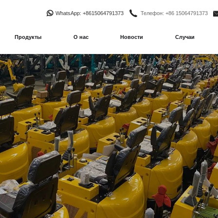
WhatsApp
: +8615064791373
Телефон
: +86 15064791373
Продукты
О нас
Новости
Случаи