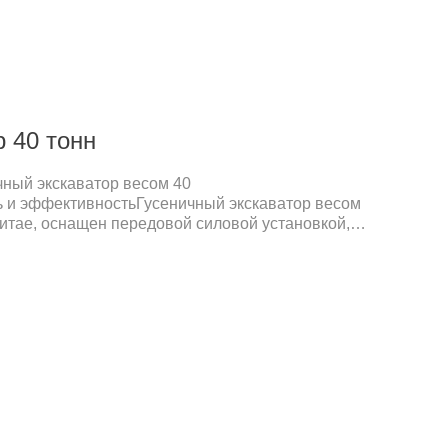
 40 тонн
чный экскаватор весом 40
 и эффективностьГусеничный экскаватор весом
Китае, оснащен передовой силовой установкой,
вацию и высокую эффективность работы. По
 других брендов, это оборудование выполняет
быстрее, сокращая время на выполнение задач и
ь.Высокая надежность и низкая частота
чных материалов и с оптимизированным
 долговечность и стабильность.