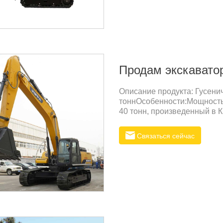
Продам экскаватор
Описание продукта: Гусени
тоннОсобенности:Мощность
40 тонн, произведенный в 
обеспечивая мощную экска
сравнению с экскаваторами
Связаться сейчас
крупные земляные работы 
повышая производительност
поломокИзготовлен из про
дизайном, что повышает его