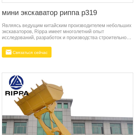
мини экскаватор риппа р319
Являясь ведущим китайским производителем небольших
экскаваторов, Rippa имеет многолетний опыт
исследований, разработок и производства строительной
техники. Мы хорошо понимаем множество болевых точек,
с которыми сталкиваются клиенты по всему миру в
Связаться сейчас
процессе закупок – баланс между качеством и
стоимостью, надежное послепродажное обслуживание,
долговечность оборудования и простота эксплуатации.