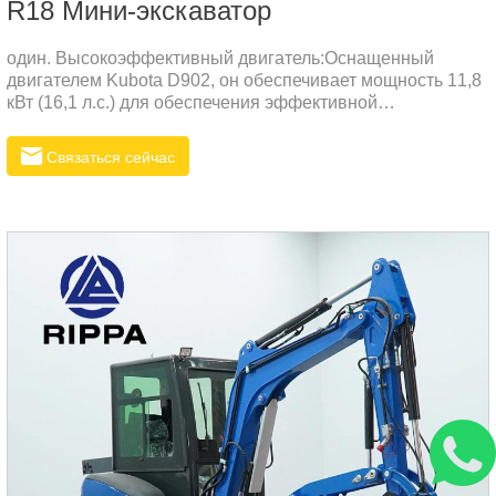
R18 Мини-экскаватор
один. Высокоэффективный двигатель:Оснащенный
двигателем Kubota D902, он обеспечивает мощность 11,8
кВт (16,1 л.с.) для обеспечения эффективной
работы.Низкий расход топлива, низкая вибрация, низкий
уровень шума, при этом уделяется внимание защите
Связаться сейчас
окружающей среды.два. Отличная производительность
майнинга:Максимальная сила копания достигает 12,8 кН,
что позволяет удовлетворить различные потребности в
копании.Максимальный радиус раскопок составляет 3975
мм, максимальная глубина раскопок — 2420 мм, а
максимальная высота раскопок — 3396 мм, что
обеспечивает широкий рабочий диапазон.три.