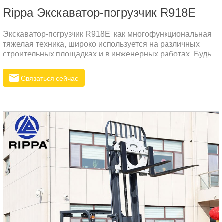
Rippa Экскаватор-погрузчик R918E
Экскаватор-погрузчик R918E, как многофункциональная
тяжелая техника, широко используется на различных
строительных площадках и в инженерных работах. Будь
то горнодобывающая промышленность, дорожное
строительство, реконструкция сельскохозяйственных
Связаться сейчас
угодий или строительство водохозяйственных объектов,
экскаваторы-погрузчики могут легко справиться с
различными сложными ландшафтами и
эксплуатационными потребностями благодаря своим
мощным функциям и гибкости.