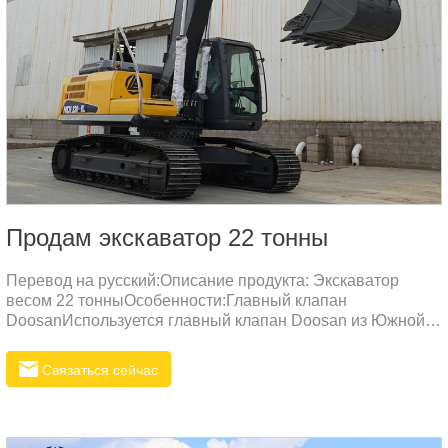
Продам экскаватор 22 тонны
Перевод на русский:Описание продукта: Экскаватор
весом 22 тонныОсобенности:Главный клапан
DoosanИспользуется главный клапан Doosan из Южной
Кореи, обеспечивающий высокую надежность и низкие
потери давления. По сравнению с клапанами других
Связаться сейчас
брендов, клапан Doosan отличается более эффективным
распределением потока и плавными комбинированными
действиями.