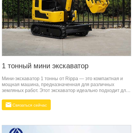
1 тонный мини экскаватор
Мини-экскаватор 1 тонны от Rippa — это компактная и
мощная машина, предназначенная для различных
земляных работ. Этот экскаватор идеально подходит для
малых и средних проектов, будь то ландшафтный дизайн,
строительство или сельское хозяйство. Высокая
Связаться сейчас
эффективность и надежность делают его превосходным
выбором для российского рынка.Ценовое
преимущество:Rippa стремится предлагать продукцию
высокого качества по конкурентоспособным ценам.