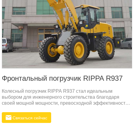
Фронтальный погрузчик RIPPA R937
Колесный погрузчик RIPPA R937 стал идеальным
выбором для инженерного строительства благодаря
своей мощной мощности, превосходной эффективности
работы, гибкой маневренности и превосходной
долговечности. Оснащенное экологически чистым и
Связаться сейчас
малошумным двигателем, соответствующим нормам
выбросов Евро V, оборудование специально разработано
для суровых условий эксплуатации и адаптируется к