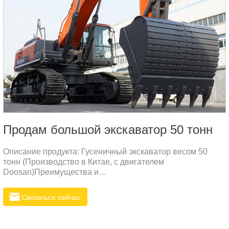
Продам большой экскаватор 50 тонн
Описание продукта: Гусеничный экскаватор весом 50
тонн (Производство в Китае, с двигателем
Doosan)Преимущества и
особенности:МощностьЭкскаватор весом 50 тонн
оснащен высокоэффективным двигателем Doosan,
Связаться сейчас
предоставляющим значительную мощность. Это
позволяет устройству эффективно справляться с
тяжелыми и интенсивными работами, такими как крупные