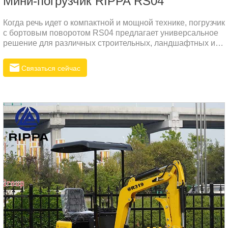
Мини-погрузчик RIPPA RS04
Когда речь идет о компактной и мощной технике, погрузчик
с бортовым поворотом RS04 предлагает универсальное
решение для различных строительных, ландшафтных и
сельскохозяйственных задач. Независимо от того,
справляетесь ли вы с трудной местностью, копаете,
Связаться сейчас
поднимаете или перемещаете материалы, RS04
разработан для обеспечения исключительной
производительности и эффективности.Основные
характеристики погрузчика с бортовым поворотом RS041.
Высокая мощность и эффективностьRS04 оснащен
высокопроизводительным двигателем, обеспечивающим
исключительную мощность для сложных работ.