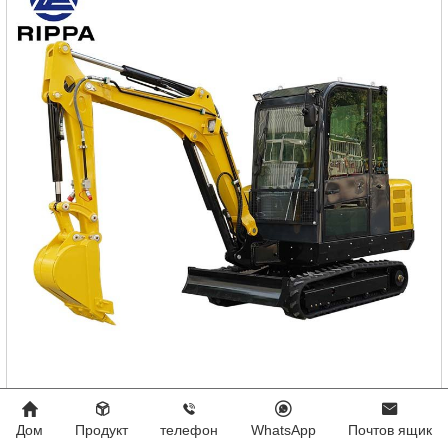
rippa r350
Дом
Продукт
телефон
WhatsApp
Почтов ящик