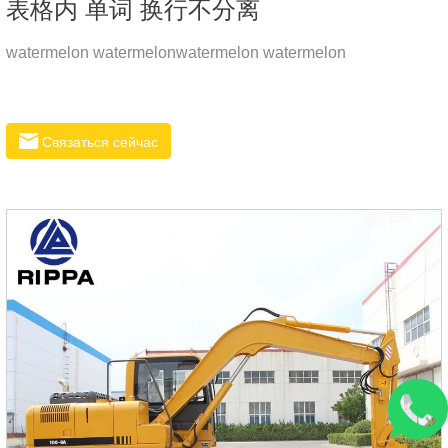
表格内 单词 换行不分离
watermelon watermelonwatermelon watermelon
Связаться сейчас