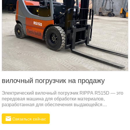
вилочный погрузчик на продажу
Электрический вилочный погрузчик RIPPA R515D — это
передовая машина для обработки материалов,
разработанная для обеспечения выдающейся
производительности в различных промышленных
условиях. Этот вилочный погрузчик сочетает в себе
Связаться сейчас
прочность, эффективность и передовые инженерные
решения для удовлетворения потребностей современных