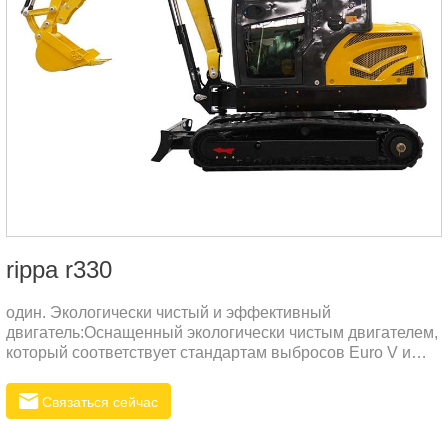
rippa r330
один. Экологически чистый и эффективный
двигатель:Оснащенный экологически чистым двигателем,
который соответствует стандартам выбросов Euro V и
EPA, он является энергосберегающим, малошумным и
может достигать высокой выходной мощности.Высокая
Связаться сейчас
топливная эффективность, экономичность и
практичность, снижение эксплуатационных расходов.два.