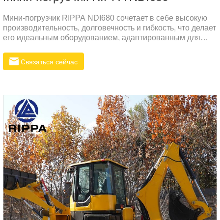
Мини-погрузчик RIPPA NDI680 сочетает в себе высокую
производительность, долговечность и гибкость, что делает
его идеальным оборудованием, адаптированным для
различных рабочих сценариев. Он оснащен
высокопроизводительным двигателем Cummins
Связаться сейчас
PCEXL02.8AAB, который не только обеспечивает
высокую мощность, но также обеспечивает защиту
окружающей среды и низкий уровень шума.