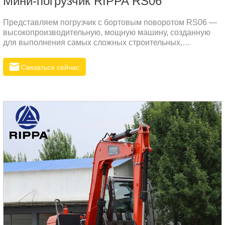
Мини-погрузчик RIPPA RS06
Представляем погрузчик с бортовым поворотом RS06 —
высокопроизводительную, мощную машину, созданную
для выполнения самых сложных строительных,
ландшафтных и сельскохозяйственных задач.
Разработанный как для прочности, так и для
Связаться сейчас
универсальности, RS06 обеспечивает исключительную
мощность, повышенную производительность и
эффективную работу, что делает его идеальным
решением для вашего следующего проекта.Основные
характеристики погрузчика с бортовым поворотом RS061.