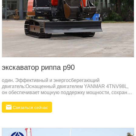
экскаватор риппа р90
один. Эффективный и энергосберегающий
двигатель:Оснащенный двигателем YANMAR 4TNV98L,
он обеспечивает мощную поддержку мощности, сохраняя
при этом эффективную экономию топлива.Двигатель
обладает превосходными характеристиками, высокой
Связаться сейчас
температурой сгорания, значительно улучшенной
топливной экономичностью и экологически чистыми
выбросами.два.