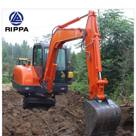
логистических и складских операций.1. Высокоточный
порталЭлектрический вилочный погрузчик R515D
оснащен высокоточным порталом, который выдерживает
сильные удары, износоустойчив и выдерживает
интенсивную эксплуатацию.