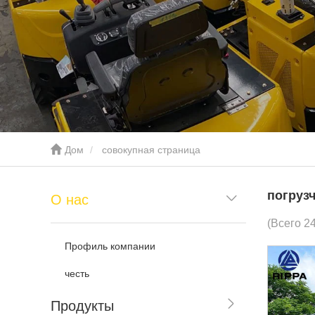
Дом
совокупная страница
погруз
О нас
(Всего 2
Профиль компании
честь
Продукты