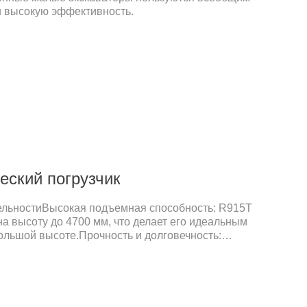
 и высокую эффективность.
еский погрузчик
льностиВысокая подъемная способность: R915T
а высоту до 4700 мм, что делает его идеальным
ольшой высоте.Прочность и долговечность:
пользование высококачественных материалов
 службы машины при минимальных
х.Эффективность и мощность: Мощный двигатель
о 55 кВт обеспечивает высокую
ежность при выполнении тяжелых