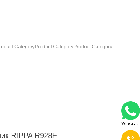
 засыпка гр
oduct CategoryProduct CategoryProduct Category
WhatsApp
чик RIPPA R928E