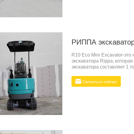
задач.Универсальность: Шир
управления позволяют исп
РИППА экскавато
R10 Eco Mini Excavator-эт
экскаватора Rippa, котора
экскаватора составляет 1 т
потреблением газа, низким
Двигатель - дизельный двига
Связаться сейчас
потребности CE, поэтому о
ограничений. Изысканная п
R10-5-это сиденье передней
обеспечить безопасность.