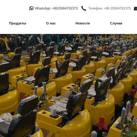
WhatsApp
: +8615064791373
Телефон
: +86 15064791373
Продукты
О нас
Новости
Случаи