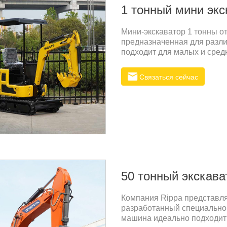
1 тонный мини экс
Мини-экскаватор 1 тонны о
предназначенная для разли
подходит для малых и сред
строительство или сельско
делают его превосходным 
Связаться сейчас
преимущество:Rippa стреми
конкурентоспособным цена
50 тонный экскава
Компания Rippa представля
разработанный специально 
машина идеально подходит