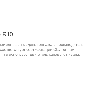
окий ковш объемом 0.65 м³ и гибкость
ользова
р R10
о наименьшая модель тоннажа в производителе
я соответствует сертификации CE. Тоннаж
онн и использует двигатель канавы с низким
 шумом и низкими характеристиками вибрации.
тель. R10-5 Eco Mini Excavator использует все
н не ограничивается странами ЕС без
оверхность Mini Eco Eco Eco Eco Eco-экскаватора
 вилки и ремень безопасности, что может