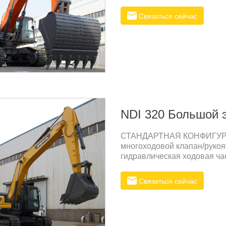
строительной и горнодобы
Связаться сейчас
NDI 320 Большой 
СТАНДАРТНАЯ КОНФИГУРА
многоходовой клапан/рукоя
гидравлическая ходовая ча
масляная трубка, встроенн
антикоррозионная и износо
Связаться сейчас
регулируемое водительск
КОНФИГУРАЦИЯМолот / Рыхл
Шнековая дрель / Большой
ПРОДУКТАОн используется в