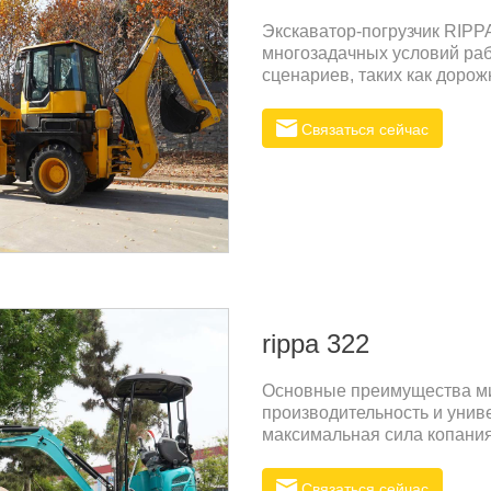
Экскаватор-погрузчик RIPP
многозадачных условий раб
сценариев, таких как дорож
горнодобывающая промышле
Связаться сейчас
rippa 322
Основные преимущества ми
производительность и унив
максимальная сила копания 
земляных работ.Гибкая ра
(такими как отклонение стр
Связаться сейчас