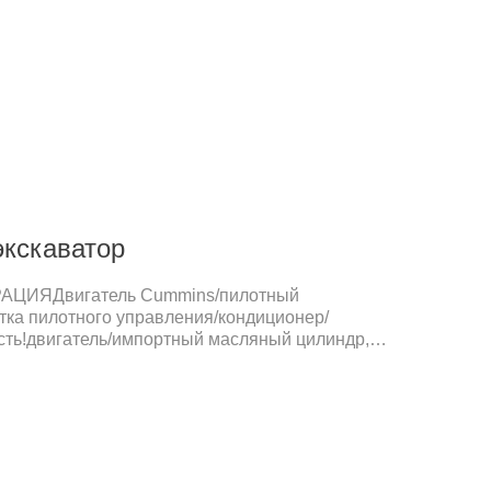
вающей промышленности.
экскаватор
ЦИЯДвигатель Cummins/пилотный
тка пилотного управления/кондиционер/
сть!двигатель/импортный масляный цилиндр,
ое уплотнительное кольцо NOK/ЖК-дисплей/
стойкая инженерная гусеничная система/
ое сиденье/стандартное ведроДОПОЛНИТЕЛЬНАЯ
итель / Грейфер для бревен / Грабли /
 ковш / Ведро для грязиПРИМЕНЕНИЕ
 различных рабочих средах, таких как ремонт