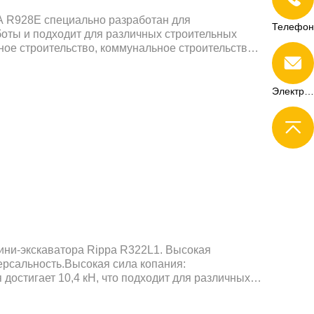
A R928E специально разработан для
Телефон
оты и подходит для различных строительных
ное строительство, коммунальное строительство,
нность и сельское хозяйство.
Электронная почта
ни-экскаватора Rippa R322L1. Высокая
ерсальность.Высокая сила копания:
достигает 10,4 кН, что подходит для различных
бота: оснащен несколькими режимами работы
елы и выдвижение гусеницы), подходит для