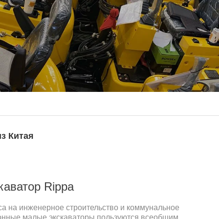
з Китая
каватор Rippa
са на инженерное строительство и коммунальное
тонные малые экскаваторы пользуются всеобщим