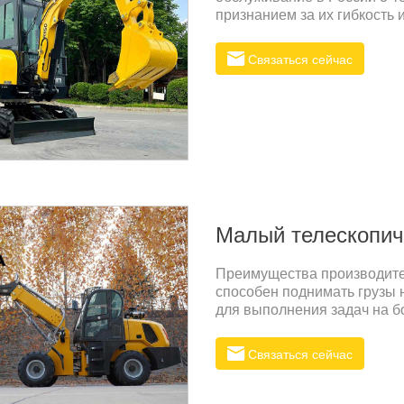
признанием за их гибкость
Связаться сейчас
Малый телескопич
Преимущества производите
способен поднимать грузы н
для выполнения задач на б
Прочная конструкция и ис
обеспечивают долгий срок
Связаться сейчас
эксплуатационных расхода
с номинальной мощностью д
производительность и над