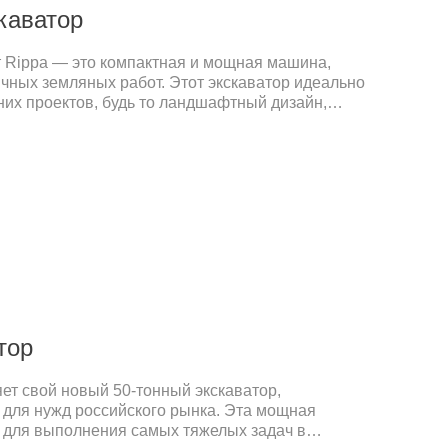
каватор
т Rippa — это компактная и мощная машина,
чных земляных работ. Этот экскаватор идеально
них проектов, будь то ландшафтный дизайн,
е хозяйство. Высокая эффективность и надежность
выбором для российского рынка.Ценовое
тся предлагать продукцию высокого качества по
м.
тор
ет свой новый 50-тонный экскаватор,
для нужд российского рынка. Эта мощная
 для выполнения самых тяжелых задач в