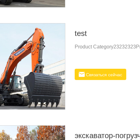
дорог, выравнивание земли,
test
Product Category23232323Pr
Связаться сейчас
экскаватор-погруз