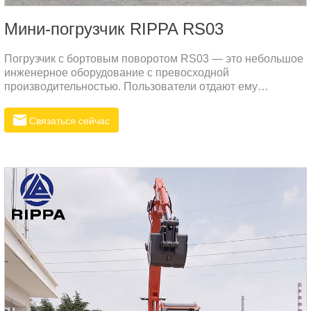
Мини-погрузчик RIPPA RS03
Погрузчик с бортовым поворотом RS03 — это небольшое
инженерное оборудование с превосходной
производительностью. Пользователи отдают ему
предпочтение за его высокую эффективность, большую
мощность и универсальность. Его компактная
Связаться сейчас
конструкция и высокая адаптивность делают его
идеальным выбором для строительных площадок,
ландшафтного дизайна, сельского хозяйства и других
областей. Ниже приведены основные характеристики и
преимущества применения погрузчика с бортовым
поворотом RS031.