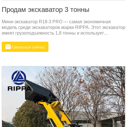
Продам экскаватор 3 тонны
Мини-экскаватор R18-3 PRO — самая экономичная
модель среди экскаваторов марки RIPPA. Этот экскаватор
имеет грузоподъемность 1,8 тонны и использует
двигатель Kubota с характеристиками низкого расхода
топлива, низкого уровня шума и низкой вибрации. Этот
Связаться сейчас
двигатель — дизельный.Выдающиеся характеристики
мини-экскаватора R18-3 PRO:Хвостовая часть имеет
сверхмалый поворот, что уменьшает часть, выходящую за
пределы гусеницы при повороте, что позволяет машине
безопасно и надежно поворачивать.Отклоняющая стрела,
свободная работа под разными углами.