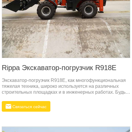
Rippa Экскаватор-погрузчик R918E
Экскаватор-погрузчик R918E, как многофункциональная
тяжелая техника, широко используется на различных
строительных площадках и в инженерных работах. Будь
то горнодобывающая промышленность, дорожное
строительство, реконструкция сельскохозяйственных
Связаться сейчас
угодий или строительство водохозяйственных объектов,
экскаваторы-погрузчики могут легко справиться с
различными сложными ландшафтами и
эксплуатационными потребностями благодаря своим