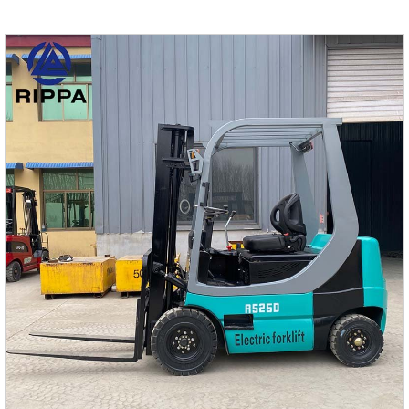
сельскохозяйственных работах, эта машина благодаря
своей маневренности и эффективности справляется с
любыми задачами.Технические
характеристикиПараметрЗначениеРабочий вес машины
(кг)1500Объем ковша (м³)0.04Скорость передвижения (км/
ч)0-1.44Проходимость30%Давление на грунт
(кПа)23.43Макс.