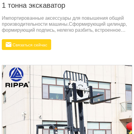
1 тонна экскаватор
Импортированные аксессуары для повышения общей
производительности машины.Сформирующий цилиндр,
формирующий подпись, нелегко разбить, встроенное
уплотнение NOK.Используйте более толстую
высококачественную сталь, нанесите процесс
Связаться сейчас
пластикового литья, предотвращайте ржавчину и
антикоррозию.Использование всемирно известных
редукторов бренда обеспечивает плавную работу и
высокую надежность.Тело 360 градусов вращается
свободно, а умное тело облегчает работу на открытом
воздухе.Стандартная конфигурацияKubotaEngine / Pilot
Multi-Clape Clape / Pilot управляющий ручка / двигатель
перемещения Paiyi / импо