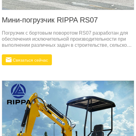
Мини-погрузчик RIPPA RS07
Погрузчик с бортовым поворотом RS07 разработан для
обеспечения исключительной производительности при
выполнении различных задач в строительстве, сельском
хозяйстве и других отраслях тяжелой промышленности.
Сочетая в себе высокую эффективность, долговечность и
Связаться сейчас
комфорт, RS07 выделяется на конкурентном рынке
погрузчиков с бортовым поворотом.Основные
характеристики погрузчика с бортовым поворотом RS071.
Превосходная производительность и высокая
эффективность– RS07 разработан для обеспечения как
мощности, так и топливной экономичности, оснащен
высокопроизводительным двигателем.