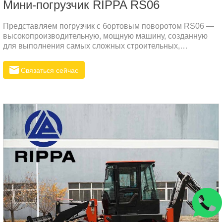
Мини-погрузчик RIPPA RS06
Представляем погрузчик с бортовым поворотом RS06 —
высокопроизводительную, мощную машину, созданную
для выполнения самых сложных строительных,
ландшафтных и сельскохозяйственных задач.
Разработанный как для прочности, так и для
Связаться сейчас
универсальности, RS06 обеспечивает исключительную
мощность, повышенную производительность и
эффективную работу, что делает его идеальным
решением для вашего следующего проекта.Основные
характеристики погрузчика с бортовым поворотом RS061.