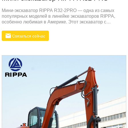
Мини-экскаватор RIPPA R32-2PRO — одна из самых
популярных моделей в линейке экскаваторов RIPPA,
особенно любимая в Америке. Этот экскаватор с
нулевым выносом задней части, оснащенный кабиной,
является самым продаваемым звездным продуктом. Он
Связаться сейчас
поставляется с различным навесным оборудованием для
различных рабочих сценариев. R32-2PRO весом 3,3
тонны оснащен двигателем Kubota, обеспечивающим
отличную производительность при низком расходе
топлива, низком уровне шума и вибрации. Эта модель
является дилерским продуктом.