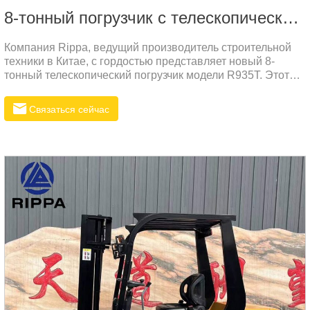
8-тонный погрузчик с телескопической стрелой
Компания Rippa, ведущий производитель строительной
техники в Китае, с гордостью представляет новый 8-
тонный телескопический погрузчик модели R935T. Этот
мощный и надёжный погрузчик предназначен для
выполнения широкого спектра задач, от строительных до
Связаться сейчас
сельскохозяйственных. Сочетая высокую
производительность и доступную цену, модель R935T
идеально подходит для работы в различных условиях и
станет надёжным помощником для вашего бизнеса.