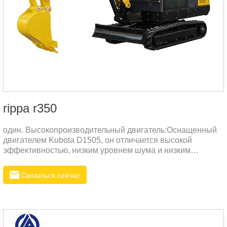
rippa r350
один. Высокопроизводительный двигатель:Оснащенный
двигателем Kubota D1505, он отличается высокой
эффективностью, низким уровнем шума и низким
уровнем выбросов, а также соответствует экологическим
стандартам EPA4 и Евро-5.Максимальная мощность
Связаться сейчас
составляет 25 л.с. (18,5 кВт), что обеспечивает высокую
выходную мощность при одновременном
энергосбережении и защите окружающей среды.два.