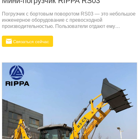
Мини-погрузчик RIPPA RS03
Погрузчик с бортовым поворотом RS03 — это небольшое
инженерное оборудование с превосходной
производительностью. Пользователи отдают ему
предпочтение за его высокую эффективность, большую
мощность и универсальность. Его компактная
Связаться сейчас
конструкция и высокая адаптивность делают его
идеальным выбором для строительных площадок,
ландшафтного дизайна, сельского хозяйства и других
областей. Ниже приведены основные характеристики и
преимущества применения погрузчика с бортовым
поворотом RS031.