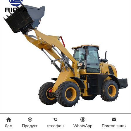
Колесный погрузчик R920
Дом
Продукт
телефон
WhatsApp
Почтов ящик