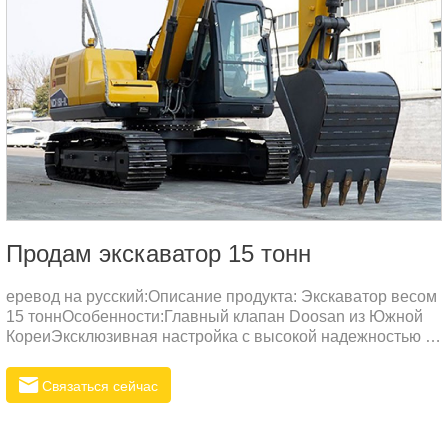
Продам экскаватор 15 тонн
еревод на русский:Описание продукта: Экскаватор весом
15 тоннОсобенности:Главный клапан Doosan из Южной
КореиЭксклюзивная настройка с высокой надежностью и
низкими потерями давления. Высокая эффективность
распределения потока и плавные комбинированные
Связаться сейчас
действия удовлетворяют профессиональные потребности
клиентов. По сравнению с другими брендами, эта модель
обеспечивает более высокую точность управления и