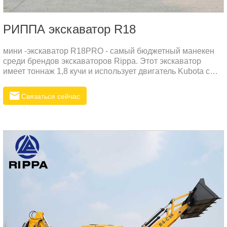
РИППА экскаватор R18
мини -экскаватор R18PRO - самый бюджетный манекен
среди брендов экскаваторов Rippa. Этот экскаватор
имеет тоннаж 1,8 кучи и использует двигатель Kubota с
признаками низкого потребления газа, низкого шума и
низкой вибрации. Этот двигатель - дизельный
Связаться сейчас
двигатель.Потрясающая общая производительность мини
-экскаватора R18Pro:Хвост имеет ультраумный поворот,
уменьшая элемент мимо наружной песни при повороте,
позволяя компьютеру безопасно и надежно
переворачивать.Отраж, бесплатная работа под более
чем одним углом.