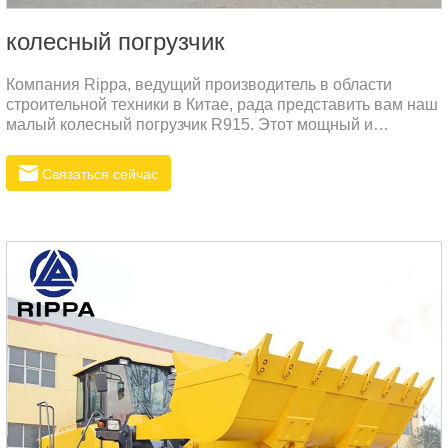
колесный погрузчик
Компания Rippa, ведущий производитель в области
строительной техники в Китае, рада представить вам наш
малый колесный погрузчик R915. Этот мощный и
универсальный погрузчик идеально подходит для
различных строительных и сельскохозяйственных работ.
Связаться сейчас
Мы предлагаем высококачественную технику по
доступным ценам, что делает нас идеальным партнером
для вашего бизнеса.Технические
характеристикиПараметрЗначениеМодельR915Размеры
(ДШВ)580018002700 ммВместимость ковша0.65 м³Макс.
высота разгрузки4500 ммДлина стрелы2900 ммМакс.