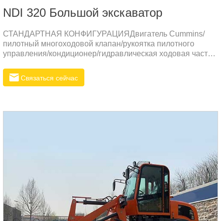
NDI 320 Большой экскаватор
СТАНДАРТНАЯ КОНФИГУРАЦИЯДвигатель Cummins/
пилотный многоходовой клапан/рукоятка пилотного
управления/кондиционер/гидравлическая ходовая часть!
двигатель/импортный масляный цилиндр, масляная
трубка, встроенное уплотнительное кольцо NOK/ЖК-
Связаться сейчас
дисплей/антикоррозионная и износостойкая инженерная
гусеничная система/регулируемое водительское сиденье/
стандартное ведроДОПОЛНИТЕЛЬНАЯ
КОНФИГУРАЦИЯМолот / Рыхлитель / Грейфер для
бревен / Грабли / Шнековая дрель / Большой ковш / Ведро
для грязиПРИМЕНЕНИЕ ПРОДУКТАОн используется в
различных рабочих средах, таких как ремонт дорог,
выравнивание земли, засыпка гр