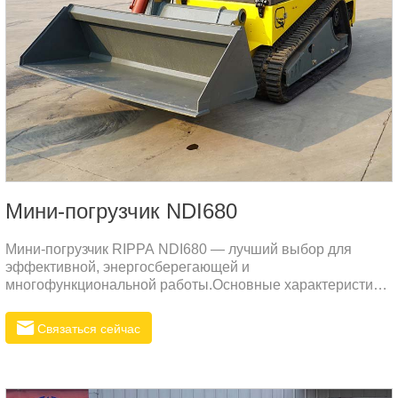
Мини-погрузчик NDI680
Мини-погрузчик RIPPA NDI680 — лучший выбор для
эффективной, энергосберегающей и
многофункциональной работы.Основные характеристики
мини-погрузчика NDI680Энергосбережение,
эффективность и большая мощность: в NDI680
Связаться сейчас
используется двигатель Cummins PCEXL02.8AAB,
который одновременно эффективен, энергосберегателен
и мощный. Он подходит для различных суровых условий
работы и обеспечивает эффективную работу.