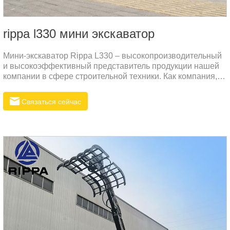
rippa l330 мини экскаватор
Мини-экскаватор Rippa L330 – высокопроизводительный
и высокоэффективный представитель продукции нашей
компании в сфере строительной техники. Как компания,
специализирующаяся на производстве экскаваторов,
Rippa стремится предоставлять клиентам по всему миру
Связаться сейчас
надежное и долговечное оборудование, которое поможет
им успешно выполнять задачи в различных сложных
условиях. Конструкция мини-экскаватора L330 полностью
учитывает актуальные потребности клиентов.