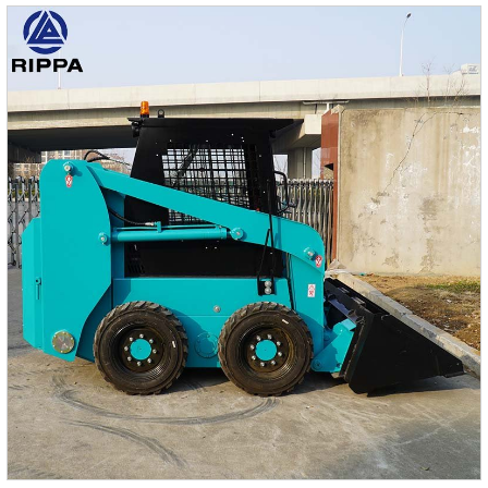
продуктаПараметрЗначениеМОДЕЛЬR330Общий
вес:2000 кгДлина транспортировки 4000 ммШирина
транспортировки1150 ммВысота транспортировки 2850
ммМакс. радиус копания3850 ммМакс. глубина
копания2050 ммМакс. высота копания3300 ммМакс.