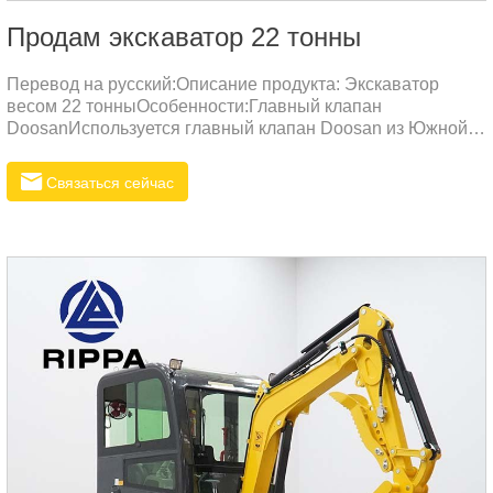
Продам экскаватор 22 тонны
Перевод на русский:Описание продукта: Экскаватор
весом 22 тонныОсобенности:Главный клапан
DoosanИспользуется главный клапан Doosan из Южной
Кореи, обеспечивающий высокую надежность и низкие
потери давления. По сравнению с клапанами других
Связаться сейчас
брендов, клапан Doosan отличается более эффективным
распределением потока и плавными комбинированными
действиями.