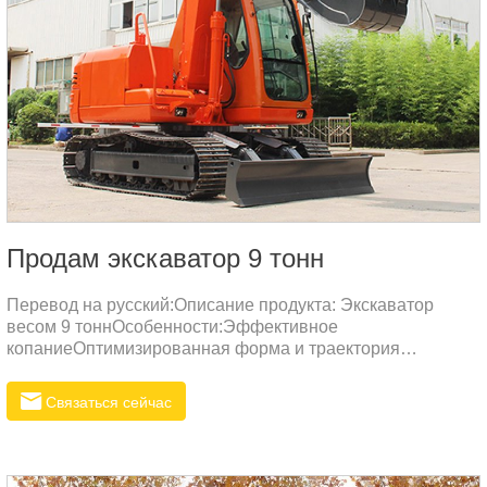
Продам экскаватор 9 тонн
Перевод на русский:Описание продукта: Экскаватор
весом 9 тоннОсобенности:Эффективное
копаниеОптимизированная форма и траектория
движения дна ковша уменьшают ударное воздействие и
сопротивление при копке, повышая мощность и
Связаться сейчас
эффективность работы.Износостойкость и
долговечностьИспользование высокопрочной
износостойкой стали гарантирует отличную
износостойкость ковша и длительный срок службы.