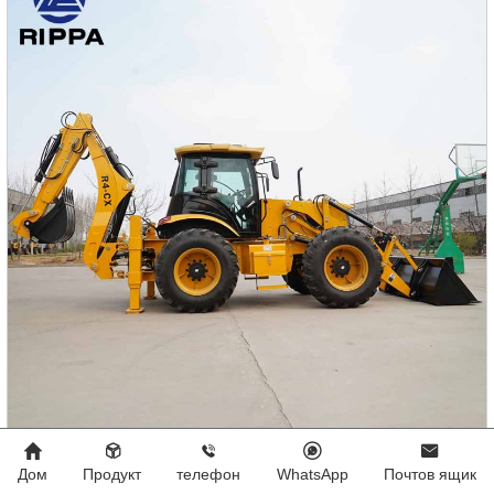
Продам экскаваторы-погрузчики
Дом
Продукт
телефон
WhatsApp
Почтов ящик