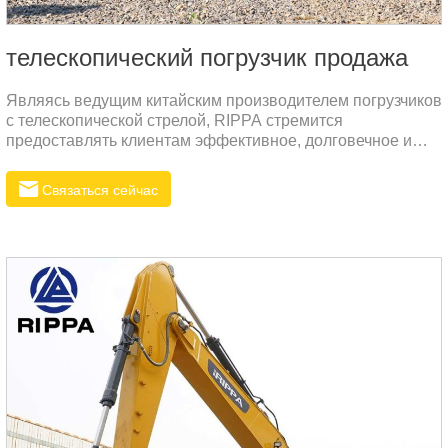
телескопический погрузчик продажа
Являясь ведущим китайским производителем погрузчиков
с телескопической стрелой, RIPPA стремится
предоставлять клиентам эффективное, долговечное и
высокопроизводительное погрузочное оборудование.
Модель R930T специально разработана для тяжелых
Связаться сейчас
условий эксплуатации и высокой эффективности и
подходит для пользователей, предъявляющих высокие
требования к эффективности загрузки на фермах,
строительных площадках, в портах, складах и т. д.