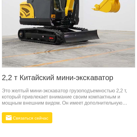
2,2 т Китайский мини-экскаватор
Это желтый мини-экскаватор грузоподъемностью 2,2 т,
который привлекает внимание своим компактным и
мощным внешним видом. Он имеет дополнительную
емкость для хранения большой емкости, что
демонстрирует его материалоемкость по сравнению с
Связаться сейчас
аналогичным оборудованием, а также отражает его
эффективную работу в строительстве.Таблица конвертов
продуктовПараметры