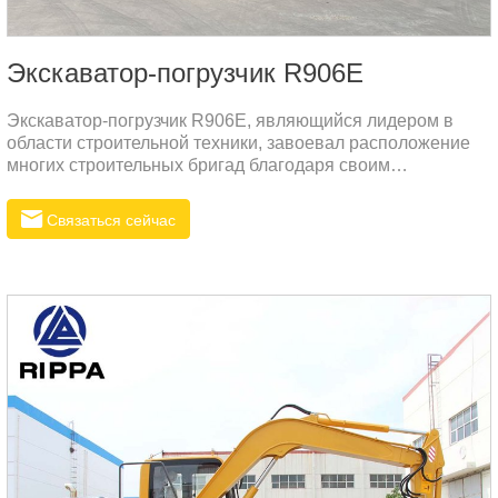
Экскаватор-погрузчик R906E
Экскаватор-погрузчик R906E, являющийся лидером в
области строительной техники, завоевал расположение
многих строительных бригад благодаря своим
превосходным характеристикам и широкому спектру
сценариев применения. Экскаватор-погрузчик R906E
Связаться сейчас
легко справится с различными задачами благодаря своим
мощным возможностям копания и погрузки, будь то на
загруженных горнодобывающих объектах или на сложных
дорожно-строительных объектах.