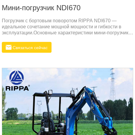
Мини-погрузчик NDI670
Погрузчик с бортовым поворотом RIPPA NDI670 —
идеальное сочетание мощной мощности и гибкости в
эксплуатации.Основные характеристики мини-погрузчика
NDI670Высокая мощность и эффективная несущая
способность: NDI670 оснащен двигателем YANMAR,
Связаться сейчас
который обеспечивает высокую выходную мощность и
особенно подходит для тяжелых условий работы.