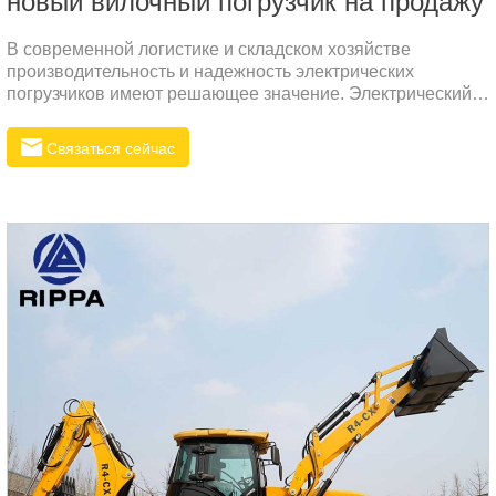
новый вилочный погрузчик на продажу
В современной логистике и складском хозяйстве
производительность и надежность электрических
погрузчиков имеют решающее значение. Электрический
вилочный погрузчик R520D является лидером в отрасли
благодаря своей мощной мощности и превосходному
Связаться сейчас
качеству.основные компонентыОсновные компоненты
R520D, такие как коробка передач и приводной вал,
производятся собственными силами, что обеспечивает
качество и стабильность продукции.