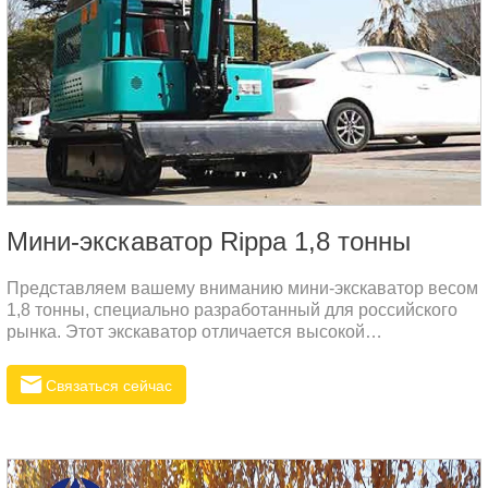
Мини-экскаватор Rippa 1,8 тонны
Представляем вашему вниманию мини-экскаватор весом
1,8 тонны, специально разработанный для российского
рынка. Этот экскаватор отличается высокой
производительностью и надежностью, что делает его
идеальным решением для различных строительных и
Связаться сейчас
сельскохозяйственных задач. Компактные размеры и
отличная маневренность позволяют использовать эту
машину в самых ограниченных
пространствах.Технические
характеристикиПараметрЗначениеОбщий вес