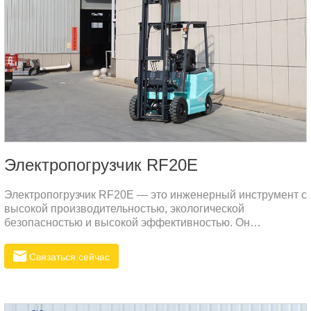
Электропогрузчик RF20E
Электропогрузчик RF20E — это инженерный инструмент с
высокой производительностью, экологической
безопасностью и высокой эффективностью. Он
объединяет прогрессивные технологические ноу-хау и
гуманизированный дизайн. Это лучшее желание для
Связаться сейчас
современного складирования и логистической обработки.
Ниже будут представлены основные характеристики,
технические параметры и соответствующие ситуации
электропогрузчика RF20E в элементах, чтобы помочь вам