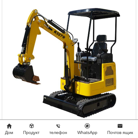
экскаватор риппа 327
Дом
Продукт
телефон
WhatsApp
Почтов ящик