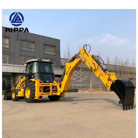
редукторов бренда обеспечивает плавную работу и
высокую надежность.Тело 360 градусов вращается
свободно, а умное тело облегчает работу на открытом
воздухе.Стандартная конфигурацияKubotaEngine / Pilot
Multi-Clape Clape / Pilot управляющий ручка / двигатель
перемещения Paiyi / импо