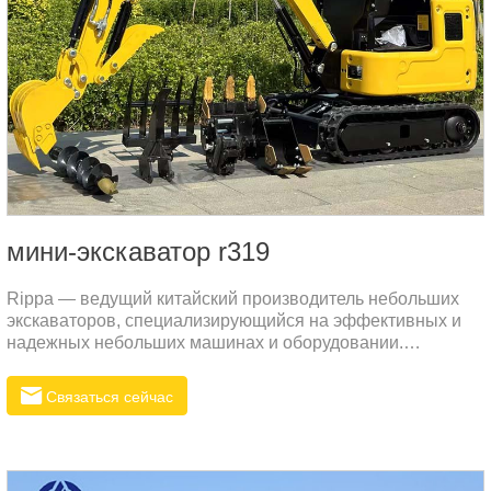
мини-экскаватор r319
Rippa — ведущий китайский производитель небольших
экскаваторов, специализирующийся на эффективных и
надежных небольших машинах и оборудовании.
Благодаря многолетнему опыту исследований,
разработок и производства продукция Rippa очень
Связаться сейчас
популярна на международном рынке, особенно на
российском, благодаря своим превосходным
характеристикам и долговечности.