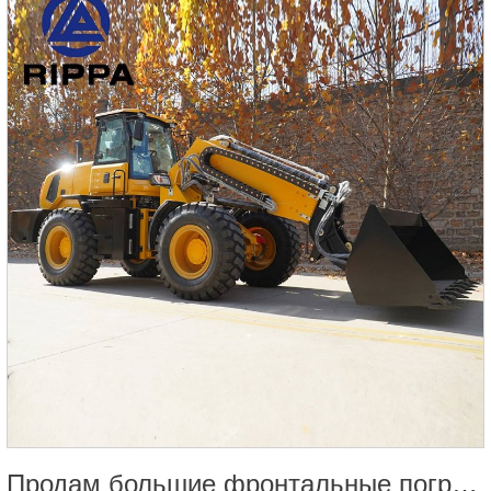
(кг)1800Модель двигателяYanmar 374F (Euro
5/EPA4)Мощность (кВт)10.8Скорость ходьбы (км/ч)0-
1.5Угол подъема30°Макс. высота копания (мм)2815Макс.
Продам большие фронтальные погрузчики