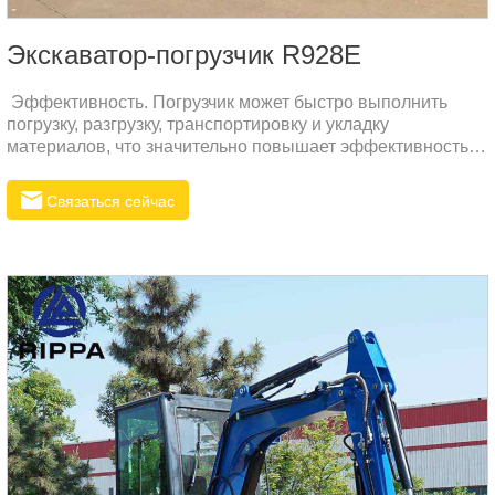
Экскаватор-погрузчик R928E
Эффективность. Погрузчик может быстро выполнить
погрузку, разгрузку, транспортировку и укладку
материалов, что значительно повышает эффективность
работы. Его мощная система питания и гибкие рабочие
характеристики обеспечивают эффективную работу в
Связаться сейчас
различных условиях работы.2. Универсальность:
современные погрузчики оснащены различными
аксессуарами, такими как ковши, вилочные погрузчики,
грейферы и т. д., которые можно быстро заменить в
соответствии с различными эксплуатационными
требованиями, адаптировать к различным условиям
работы и повысить гибкость использования.