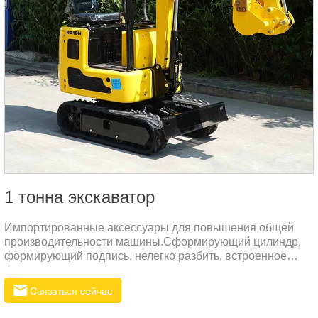
1 тонна экскаватор
Импортированные аксессуары для повышения общей
производительности машины.Сформирующий цилиндр,
формирующий подпись, нелегко разбить, встроенное
уплотнение NOK.Используйте более толстую
высококачественную сталь, нанесите процесс
Связаться сейчас
пластикового литья, предотвращайте ржавчину и
антикоррозию.Использование всемирно известных