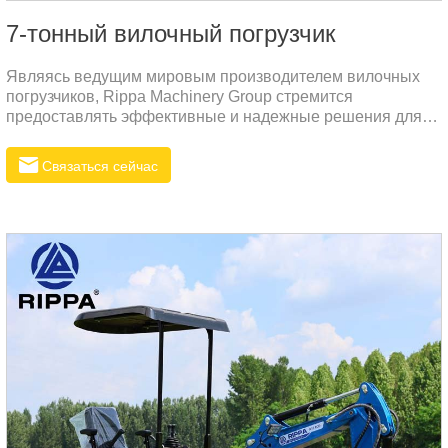
7-тонный вилочный погрузчик
Являясь ведущим мировым производителем вилочных
погрузчиков, Rippa Machinery Group стремится
предоставлять эффективные и надежные решения для
удовлетворения растущего спроса на вилочное
погрузчикное оборудование на мировом рынке. Наш
Связаться сейчас
новейший вилочный погрузчик Rippa стал одним из
незаменимых тяжелых машин на российском рынке
благодаря своему превосходному дизайну и отличным
характеристикам.