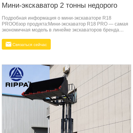
Мини-экскаватор 2 тонны недорого
Подробная информация о мини-экскаваторе R18
PROОбзор продукта:Мини-экскаватор R18 PRO — самая
экономичная модель в линейке экскаваторов бренда
RIPPA, специально разработанная для дилеров. Этот
универсальный 1,8-тонный экскаватор сочетает в себе
Связаться сейчас
инновационный дизайн с высокой производительностью,
что делает его идеальным выбором для широкого спектра
строительных и ландшафтных проектов.