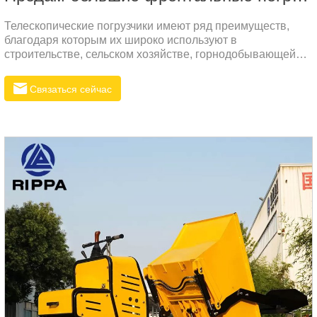
Телескопические погрузчики имеют ряд преимуществ,
благодаря которым их широко используют в
строительстве, сельском хозяйстве, горнодобывающей
промышленности и других сферах. Вот некоторые из
основных преимуществ:Повышение безопасности:
Связаться сейчас
Конструкция телескопической стрелы позволяет
выполнять высотные работы более безопасно, снижая
риск для операторов. Кроме того, некоторые модели
оснащены защитными устройствами, что дополнительно
повышает безопасность.