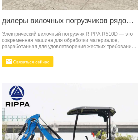
дилеры вилочных погрузчиков рядом со мной
Электрический вилочный погрузчик RIPPA R510D — это
современная машина для обработки материалов,
разработанная для удовлетворения жестких требований
промышленных сред. Этот вилочный погрузчик
представляет собой идеальное сочетание мощности,
Связаться сейчас
точности и эффективности, предлагая надежное решение
для различных задач по подъему и транспортировке.1.
Высокоточный порталЭлектрический вилочный погрузчик
R510D оснащен высокоточным порталом,
разработанным для обеспечения долговечности и
устойчивости к ударам и износу.