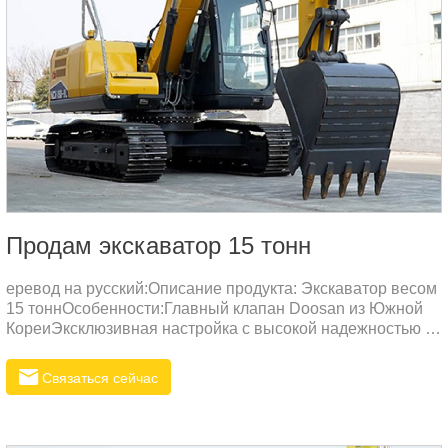
Продам экскаватор 15 тонн
еревод на русский:Описание продукта: Экскаватор весом
15 тоннОсобенности:Главный клапан Doosan из Южной
КореиЭксклюзивная настройка с высокой надежностью и
низкими потерями давления. Высокая эффективность
распределения потока и плавные комбинированные
Связаться сейчас
действия удовлетворяют профессиональные потребности
клиентов. По сравнению с другими брендами, эта модель
обеспечивает более высокую точность управления и