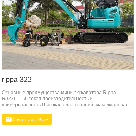
rippa 322
Основные преимущества мини-экскаватора Rippa
R322L1. Высокая производительность и
универсальность.Высокая сила копания: максимальная
сила копания достигает 10,4 кН, что подходит для
различных земляных работ.Гибкая работа: оснащен
Связаться сейчас
несколькими режимами работы (такими как отклонение
стрелы и выдвижение гусеницы), подходит для работы в
узких пространствах.Эффективная мощность: двигатель