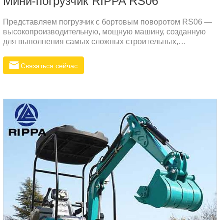
Мини-погрузчик RIPPA RS06
Представляем погрузчик с бортовым поворотом RS06 —
высокопроизводительную, мощную машину, созданную
для выполнения самых сложных строительных,
ландшафтных и сельскохозяйственных задач.
Разработанный как для прочности, так и для
Связаться сейчас
универсальности, RS06 обеспечивает исключительную
мощность, повышенную производительность и
эффективную работу, что делает его идеальным
решением для вашего следующего проекта.Основные
характеристики погрузчика с бортовым поворотом RS061.